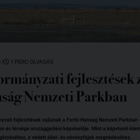
.
|
1 PERC OLVASÁS
mányzati fejlesztések 
ság Nemzeti Parkban
ányzati fejlesztések zajlanak a Fertő-Hanság Nemzeti Parkban 
on és térsége országgyűlési képviselője. Mint a képviselő kiem
gőrzéséhez, a védett állat- és növényfajok megvédéséhez.