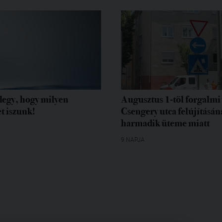
egy, hogy milyen
Augusztus 1-től forgalmi 
t iszunk!
Csengery utca felújításán
harmadik üteme miatt
9 NAPJA