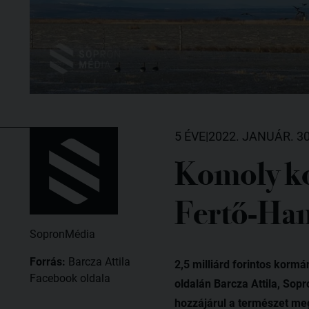
5 ÉVE
|
2022. JANUÁR. 30
Komoly kor
Fertő-Han
SopronMédia
Forrás:
Barcza Attila
2,5 milliárd forintos korm
Facebook oldala
oldalán Barcza Attila, Sopr
hozzájárul a természet me