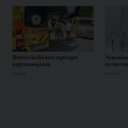
Hétéves kisfiú kért segítséget
Nem mind
nagymamájának
ásványvize
9 NAPJA
5 NAPJA