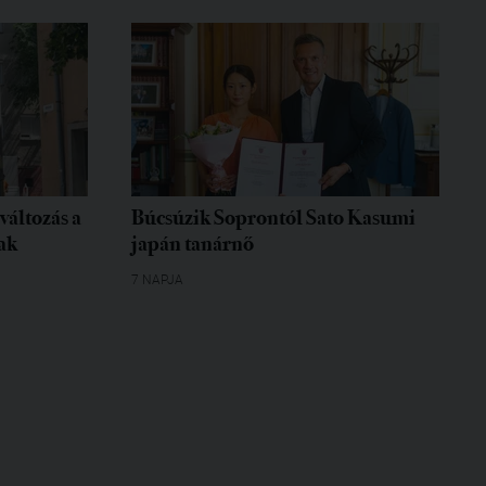
változás a
Búcsúzik Soprontól Sato Kasumi
ak
japán tanárnő
7 NAPJA