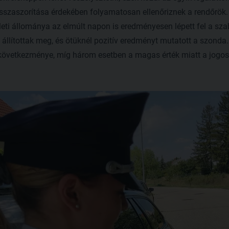
visszaszorítása érdekében folyamatosan ellenőriznek a rendőrök.
eti állománya az elmúlt napon is eredményesen lépett fel a sz
llítottak meg, és ötüknél pozitív eredményt mutatott a szonda
 következménye, míg három esetben a magas érték miatt a jogosí