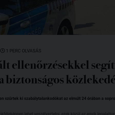
|
1 PERC OLVASÁS
t ellenőrzésekkel segít
a biztonságos közlekedé
 szűrtek ki szabálytalankodókat az elmúlt 24 órában a sopron
okféleképpen lehet veszélyeztetni, ezek közül az egyik legalat