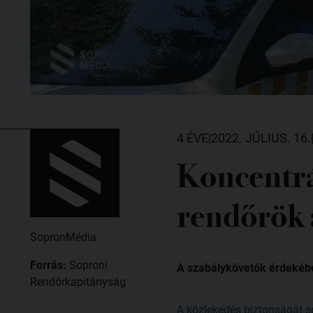
4 ÉVE
|
2022. JÚLIUS. 16.
Koncentrál
rendőrök 
SopronMédia
Forrás:
Soproni
A szabálykövetők érdekében
Rendőrkapitányság
A közlekedés biztonságát s