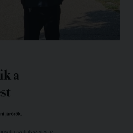
ik a
st
i járőrök.
tomosabb szabályszegés az