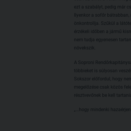
ezt a szabályt, pedig már c
Ilyenkor a sofőr bátrabban,
önkontrollja. Szűkül a látó
érzékeli időben a jármű kis
nem tudja egyenesen tartan
növekszik.
A Soproni Rendőrkapitánysá
többieket is súlyosan veszé
Sokszor előfordul, hogy nem
megelőzése csak közös fele
résztvevőnek be kell tartan
„…hogy mindenki hazaérjen