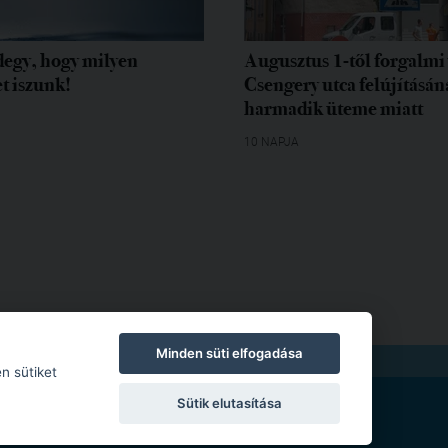
egy, hogy milyen
Augusztus 1-től forgalmi 
t iszunk!
Csengery utca felújításán
harmadik üteme miatt
10 NAPJA
Minden süti elfogadása
TKOZAT
|
MODERÁLÁSI SZABÁLYZAT
n sütiket
Sütik elutasítása