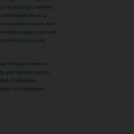
a a biztonságos vezetést.
 felelősségérzete és az
 pontatlanabbá válnak, nem
ve hajtja végre, a járművet
 döntések száma pedig
mcsak önmagát, hanem a
gy akár egy gyalogosról.
lést. A balesetek
minden közlekedésben