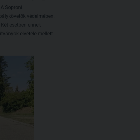
 A Soproni
abálykövetők védelmében.
. Két esetben ennek
tványok elvétele mellett