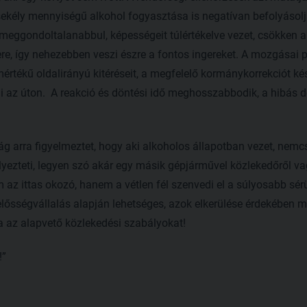
sekély mennyiségű alkohol fogyasztása is negatívan befolyásolj
 meggondoltalanabbul, képességeit túlértékelve vezet, csökken a
tere, így nehezebben veszi észre a fontos ingereket. A mozgásai
mértékű oldalirányú kitéréseit, a megfelelő kormánykorrekciót kés
i az úton. A reakció és döntési idő meghosszabbodik, a hibás
g arra figyelmeztet, hogy aki alkoholos állapotban vezet, ne
lyezteti, legyen szó akár egy másik gépjárművel közlekedőről va
 az ittas okozó, hanem a vétlen fél szenvedi el a súlyosabb sérü
lősségvállalás alapján lehetséges, azok elkerülése érdekében 
ia az alapvető közlekedési szabályokat!
!”