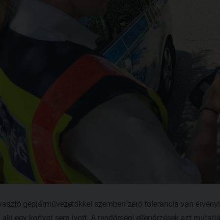
asztó gépjárművezetőkkel szemben zéró tolerancia van érvénybe
 aki egy kortyot sem ivott. A rendőrségi ellenőrzések azt mutat