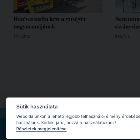
Hétéves kisfiú kért segítséget
Nem mind
nagymamájának
ásványvize
10 NAPJA
5 NAPJA
Sütik használata
IMPRESSZUM
|
MÉDIAAJÁNLAT
|
ADATKEZELÉSI TÁJÉKOZTATÓ
|
JOGI NYILA
Weboldalunkon a lehető legjobb felhasználói élmény érdekébe
használunk. Kérlek, járulj hozzá a használatukhoz!
Részletek megjelenítése