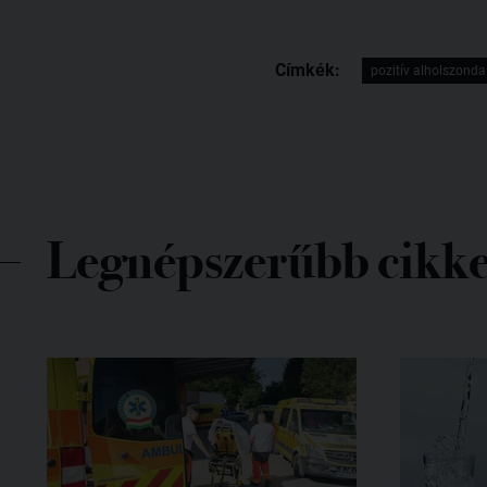
Címkék:
pozitív alholszonda
Legnépszerűbb cikk