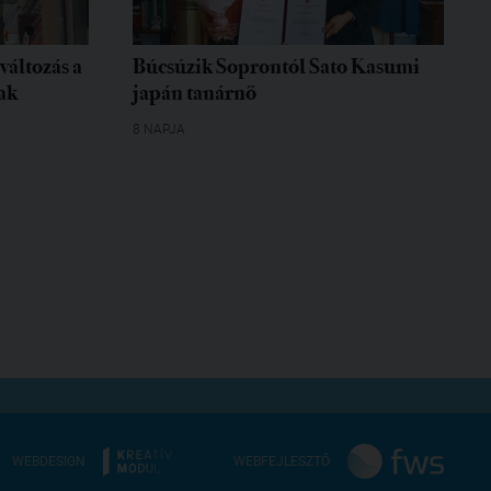
változás a
Búcsúzik Soprontól Sato Kasumi
ak
japán tanárnő
8 NAPJA
WEBDESIGN
WEBFEJLESZTŐ