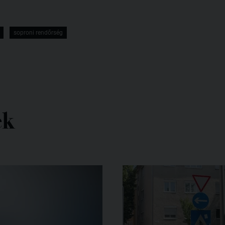
soproni rendőrség
ek