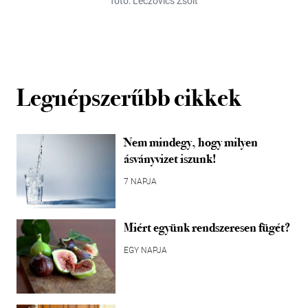
fotó: Leczovics Zsolt
Legnépszerűbb cikkek
Nem mindegy, hogy milyen
ásványvizet iszunk!
7 NAPJA
Miért együnk rendszeresen fügét?
EGY NAPJA