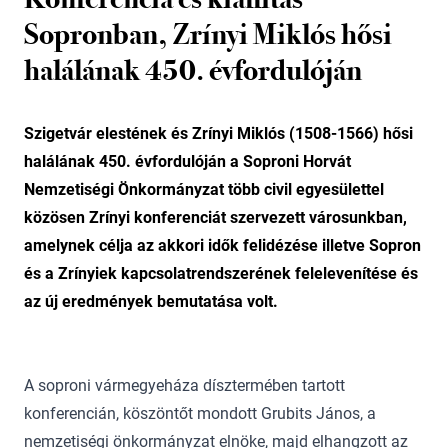
Sopronban, Zrínyi Miklós hősi
halálának 450. évfordulóján
Szigetvár elestének és Zrínyi Miklós (1508-1566) hősi
halálának 450. évfordulóján a Soproni Horvát
Nemzetiségi Önkormányzat több civil egyesülettel
közösen Zrínyi konferenciát szervezett városunkban,
amelynek célja az akkori idők felidézése illetve Sopron
és a Zrínyiek kapcsolatrendszerének felelevenítése és
az új eredmények bemutatása volt.
A soproni vármegyeháza dísztermében tartott
konferencián, köszöntőt mondott Grubits János, a
nemzetiségi önkormányzat elnöke, majd elhangzott az