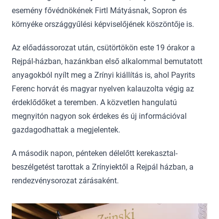
esemény fővédnökének Firtl Mátyásnak, Sopron és
környéke országgyűlési képviselőjének köszöntője is.
Az előadássorozat után, csütörtökön este 19 órakor a
Rejpál-házban, hazánkban első alkalommal bemutatott
anyagokból nyílt meg a Zrínyi kiállítás is, ahol Payrits
Ferenc horvát és magyar nyelven kalauzolta végig az
érdeklődőket a teremben. A közvetlen hangulatú
megnyitón nagyon sok érdekes és új információval
gazdagodhattak a megjelentek.
A második napon, pénteken délelőtt kerekasztal-
beszélgetést tarottak a Zrínyiektől a Rejpál házban, a
rendezvénysorozat zárásaként.