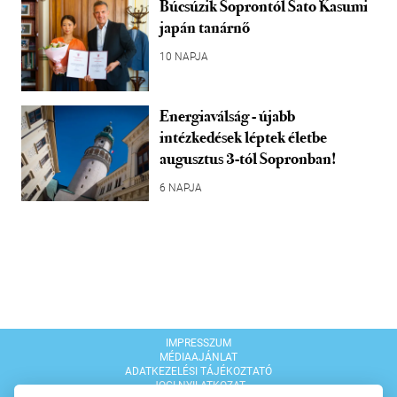
Búcsúzik Soprontól Sato Kasumi
japán tanárnő
10 NAPJA
Energiaválság - újabb
intézkedések léptek életbe
augusztus 3-tól Sopronban!
6 NAPJA
IMPRESSZUM
MÉDIAAJÁNLAT
ADATKEZELÉSI TÁJÉKOZTATÓ
JOGI NYILATKOZAT