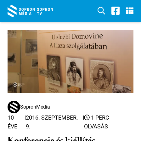
SopronMédia
10
|
2016. SZEPTEMBER.
|
1 PERC
ÉVE
9.
OLVASÁS
Konferencia és kiállítás