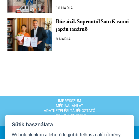
10 NAPJA
Búcsúzik Soprontól Sato Kasumi
japán tanárnő
8 NAPJA
IMPRESSZUM
MÉDIAAJÁNLAT
ADATKEZELÉSI TÁJÉKOZTATÓ
JOGI NYILATKOZAT
MODERÁLÁSI SZABÁLYZAT
Sütik használata
Weboldalunkon a lehető legjobb felhasználói élmény