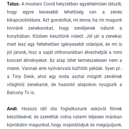
Tatus:
A mostani Covid helyzetben egyértelműen látszik,
hogy egyre kevesebb lehetőség van a zenés
kikapcsolódásra. Azt gondoltuk, mi lenne, ha mi magunk
hívnánk zenekarokat, hogy zenéljenek nálunk a
konyhában. Közben készítünk videót. Jól jár a zenekar,
mert lesz egy feltehetően igényesebb videójuk, és mi is
jól járunk, hisz a saját otthonunkban élvezhetjük a mini
koncert élményeket. Az alap ötlet természetesen nem a
mienk. Vannak erre nyilvánvaló külföldi példák. Ilyen pl.:
a Tiny Desk, ahol egy iroda asztal mögött zenélnek
világhírű zenekarok, de hasonló alapokon nyugszik a
Balcony Tv is.
Andi:
Hosszú idő óta foglalkozunk esküvői filmek
készítésével, és szerettük volna valami teljesen másban
kipróbálni magunkat, hogy inspirálódjuk és megújuljunk,