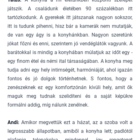
játszik. A családunk életében 90 százalékban itt
tartózkodunk. A gyerekek itt játszanak nagyon sokszor,
itt is tudunk pihenni, hisz bár a kamerák nem mutatják,
de van egy ágy is a konyhánkban. Nagyon szeretünk
jókat főzni és enni, szerintem jó vendéglátók vagyunk. A
barátokkal is mindig a konyhában múlatjuk az időt egy -
egy finom étel és némi ital társaságában. A konyha meg
tudja adni egy hely intimségét, harmóniáját, ahol igazán
fontos és jó dolgok történhetnek. S fontos, hogy a
zenészeknek ez egy komfortzónán kívüli hely, amit ők
maguk meg tudnak szelidíteni és a saját képükre
formálni addig, míg nálunk zenélnek.
Andi:
Amikor megvettük ezt a házat, az a szoba volt a
legrosszabb állapotban, amiből a konyha lett; padlótól
plafonig telepakolva mindennel, így rengeteget