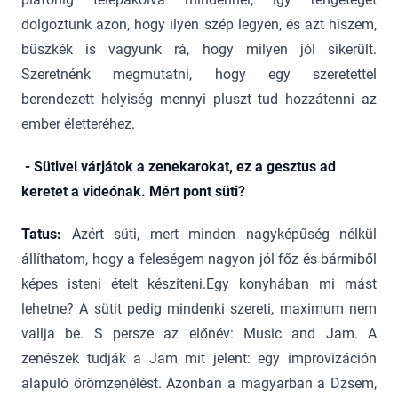
dolgoztunk azon, hogy ilyen szép legyen, és azt hiszem,
büszkék is vagyunk rá, hogy milyen jól sikerült.
Szeretnénk megmutatni, hogy egy szeretettel
berendezett helyiség mennyi pluszt tud hozzátenni az
ember életteréhez.
- Sütivel várjátok a zenekarokat, ez a gesztus ad
keretet a videónak. Mért pont süti?
Tatus:
Azért süti, mert minden nagyképűség nélkül
állíthatom, hogy a feleségem nagyon jól főz és bármiből
képes isteni ételt készíteni.Egy konyhában mi mást
lehetne? A sütit pedig mindenki szereti, maximum nem
vallja be. S persze az előnév: Music and Jam. A
zenészek tudják a Jam mit jelent: egy improvizáción
alapuló örömzenélést. Azonban a magyarban a Dzsem,