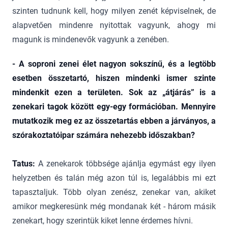
szinten tudnunk kell, hogy milyen zenét képviselnek, de
alapvetően mindenre nyitottak vagyunk, ahogy mi
magunk is mindenevők vagyunk a zenében.
- A soproni zenei élet nagyon sokszínű, és a legtöbb
esetben összetartó, hiszen mindenki ismer szinte
mindenkit ezen a területen. Sok az „átjárás” is a
zenekari tagok között egy-egy formációban. Mennyire
mutatkozik meg ez az összetartás ebben a járványos, a
szórakoztatóipar számára nehezebb időszakban?
Tatus:
A zenekarok többsége ajánlja egymást egy ilyen
helyzetben és talán még azon túl is, legalábbis mi ezt
tapasztaljuk. Több olyan zenész, zenekar van, akiket
amikor megkeresünk még mondanak két - három másik
zenekart, hogy szerintük kiket lenne érdemes hívni.