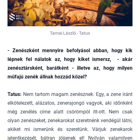
Tarnai László - Tatus
- Zenészként mennyire befolyásol abban, hogy kik
lépnek fel nálatok az, hogy kiket ismersz, - akár
zenésztársként, barátként - illetve az, hogy milyen
műfajú zenék állnak hozzád közel?
Tatus:
Nem tartom magam zenésznek. Egy, a zene iránt
elkötelezett, alázatos, zenerajongó vagyok, aki időnként
még zenélés címe alatt csörömpöl itt-ott. Nem csak
olyan zenészeket, zenekarokat szeretnénk vendégül látni,
akiket mi ismerünk és szeretünk. Várjuk zenekarok
jelentkezését, bátran jöjjenek el! Nyilván valamilyen