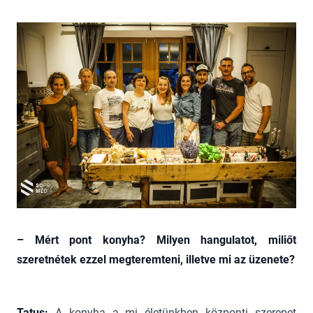
– Mért pont konyha? Milyen hangulatot, miliőt
szeretnétek ezzel megteremteni, illetve mi az üzenete?
Tatus:
A konyha a mi életünkben központi szerepet