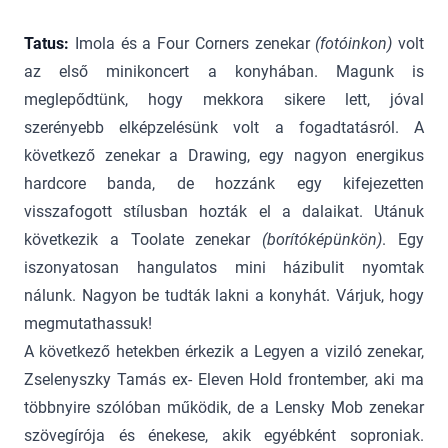
Tatus:
Imola és a Four Corners zenekar
(fotóinkon)
volt
az első minikoncert a konyhában. Magunk is
meglepődtünk, hogy mekkora sikere lett, jóval
szerényebb elképzelésünk volt a fogadtatásról. A
következő zenekar a Drawing, egy nagyon energikus
hardcore banda, de hozzánk egy kifejezetten
visszafogott stílusban hozták el a dalaikat. Utánuk
következik a Toolate zenekar
(borítóképünkön)
. Egy
iszonyatosan hangulatos mini házibulit nyomtak
nálunk. Nagyon be tudták lakni a konyhát. Várjuk, hogy
megmutathassuk!
A következő hetekben érkezik a Legyen a viziló zenekar,
Zselenyszky Tamás ex- Eleven Hold frontember, aki ma
többnyire szólóban működik, de a Lensky Mob zenekar
szövegírója és énekese, akik egyébként soproniak.