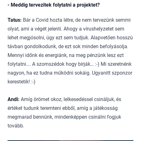
- Meddig tervezitek folytatni a projektet?
Tatus:
Bár a Covid hozta létre, de nem tervezünk semmi
olyat, ami a végét jelenti. Ahogy a vírushelyzetet sem
lehet megjósolni, úgy ezt sem tudjuk. Alapvetően hosszú
távban gondolkodunk, de ezt sok minden befolyásolja.
Mennyi időnk és energiánk, na meg pénzünk lesz ezt
folytatni…. A szomszédok hogy bírják… :-) Mi szeretnénk
nagyon, ha ez tudna működni sokáig. Ugyanitt szponzor
kerestetik! :-)
Andi:
Amíg örömet okoz, lelkesedéssel csináljuk, és
értéket tudunk teremteni ebből, amíg a játékosság
megmarad bennünk, mindenképpen csinálni fogjuk
tovább.