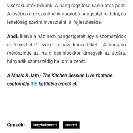
visszaküldték nekünk. A hang rögzítése sarkalatos pont.
A jövőben erre szeretnénk nagyobb hangsúlyt fektetni, és
lehetőség szerint invesztálni is fejlesztésébe.
Andi:
Illetve a ház nem hangszigetelt, így a szomszédok
is “élvezhetik” ezeket a házi koncerteket… A hangerő
mérőszintje az, ha a beállásokkor kimegyek az utcára,
hányadik szomszédig hallom a zenét.
A Music & Jam - The Kitchen Session Live Youtube
csatornája
IDE
kattintva érhető el.
Címkék:
konyhakoncert
koncert