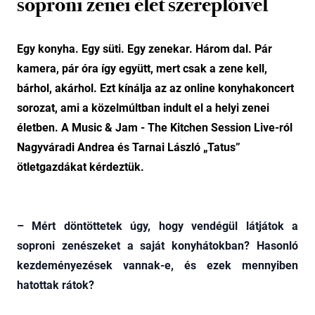
soproni zenei élet szereplőivel
Egy konyha. Egy süti. Egy zenekar. Három dal. Pár
kamera, pár óra így együtt, mert csak a zene kell,
bárhol, akárhol. Ezt kínálja az az online konyhakoncert
sorozat, ami a közelmúltban indult el a helyi zenei
életben. A Music & Jam - The Kitchen Session Live-ról
Nagyváradi Andrea és Tarnai László „Tatus”
ötletgazdákat kérdeztük.
– Mért döntöttetek úgy, hogy vendégül látjátok a
soproni zenészeket a saját konyhátokban? Hasonló
kezdeményezések vannak-e, és ezek mennyiben
hatottak rátok?