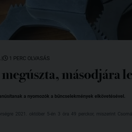
.
|
1 PERC OLVASÁS
megúszta, másodjára l
yanúsítanak a nyomozók a bűncselekmények elkövetésével.
őrségre 2021. október 5-én 3 óra 49 perckor, miszerint Csor