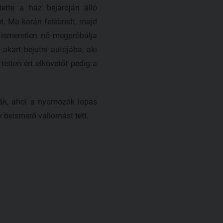
tette a ház bejáróján álló
ét. Ma korán felébredt, majd
y ismeretlen nő megpróbálja
 akart bejutni autójába, aki
 tetten ért elkövetőt pedig a
tták, ahol a nyomozók lopás
 beismerő vallomást tett.