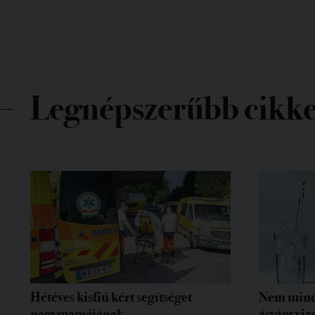
Legnépszerűbb cikk
Hétéves kisfiú kért segítséget
Nem mind
nagymamájának
ásványvize