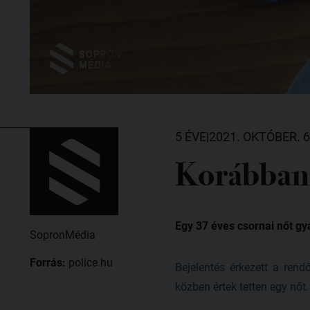
5 ÉVE
|
2021. OKTÓBER. 6
Korábban 
Egy 37 éves csornai nőt g
SopronMédia
Forrás:
police.hu
Bejelentés érkezett a rend
közben értek tetten egy nőt.