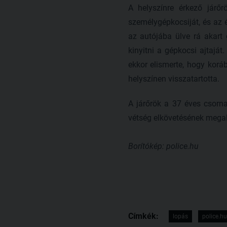
A helyszínre érkező járőr
személygépkocsiját, és az é
az autójába ülve rá akart 
kinyitni a gépkocsi ajtaját
ekkor elismerte, hogy korább
helyszínen visszatartotta.
A járőrök a 37 éves csorna
vétség elkövetésének megala
Borítókép: police.hu
Címkék:
lopás
police.hu