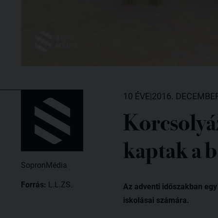
10 ÉVE
|
2016. DECEMBER
Korcsolyá
kaptak a b
SopronMédia
Forrás:
L.L.ZS.
Az adventi időszakban egy
iskolásai számára.