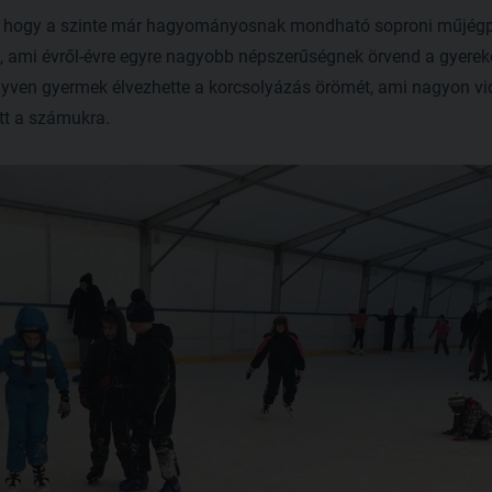
uk, hogy a szinte már hagyományosnak mondható soproni műjégp
 ami évről-évre egyre nagyobb népszerűségnek örvend a gyere
egyven gyermek élvezhette a korcsolyázás örömét, ami nagyon vi
tt a számukra.