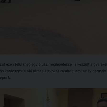
zat ezen felül még egy plusz meglepetéssel is készült a gyerek
zös karácsonyfa alá társasjátékokat vásárolt, ami az év bármel
népnek.