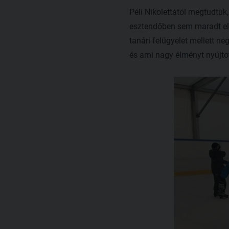
Péli Nikolettától megtudt
esztendőben sem maradt el,
tanári felügyelet mellett n
és ami nagy élményt nyújto