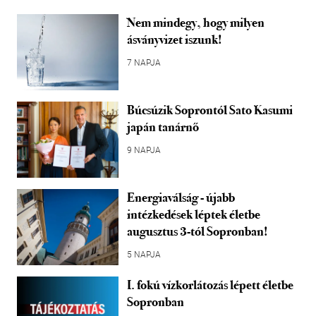
Nem mindegy, hogy milyen
ásványvizet iszunk!
7 NAPJA
Búcsúzik Soprontól Sato Kasumi
japán tanárnő
9 NAPJA
Energiaválság - újabb
intézkedések léptek életbe
augusztus 3-tól Sopronban!
5 NAPJA
I. fokú vízkorlátozás lépett életbe
Sopronban