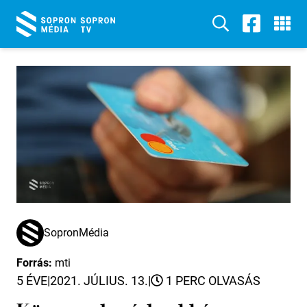
SopronMédia
Forrás:
mti
5 ÉVE
|
2021. JÚLIUS. 13.
|
1 PERC OLVASÁS