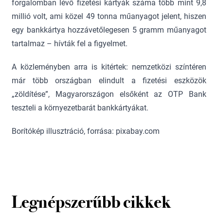
forgalomban lévő fizetési kártyák száma több mint 9,8
millió volt, ami közel 49 tonna műanyagot jelent, hiszen
egy bankkártya hozzávetőlegesen 5 gramm műanyagot
tartalmaz – hívták fel a figyelmet.
A közleményben arra is kitértek: nemzetközi színtéren
már több országban elindult a fizetési eszközök
„zöldítése”, Magyarországon elsőként az OTP Bank
teszteli a környezetbarát bankkártyákat.
Borítókép illusztráció, forrása: pixabay.com
Legnépszerűbb cikkek