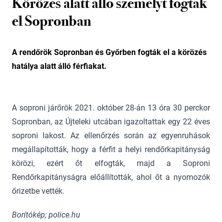
Körözés alatt álló személyt fogtak
el Sopronban
A rendőrök Sopronban és Győrben fogták el a körözés
hatálya alatt álló férfiakat.
A soproni járőrök 2021. október 28-án 13 óra 30 perckor
Sopronban, az Újteleki utcában igazoltattak egy 22 éves
soproni lakost. Az ellenőrzés során az egyenruhások
megállapították, hogy a férfit a helyi rendőrkapitányság
körözi, ezért őt elfogták, majd a Soproni
Rendőrkapitányságra előállították, ahol őt a nyomozók
őrizetbe vették.
Borítókép; police.hu