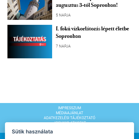
augusztus 3-tól Sopronban!
5 NAPJA
I. fokú vízkorlátozás lépett életbe
Sopronban
7 NAPJA
IMPRESSZUM
MÉDIAAJÁNLAT
ADATKEZELÉSI TÁJÉKOZTATÓ
JOGI NYILATKOZAT
MODERÁLÁSI SZABÁLYZAT
Sütik használata