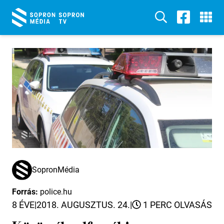
SopronMédia
Forrás:
police.hu
8 ÉVE
|
2018. AUGUSZTUS. 24.
|
1 PERC OLVASÁS