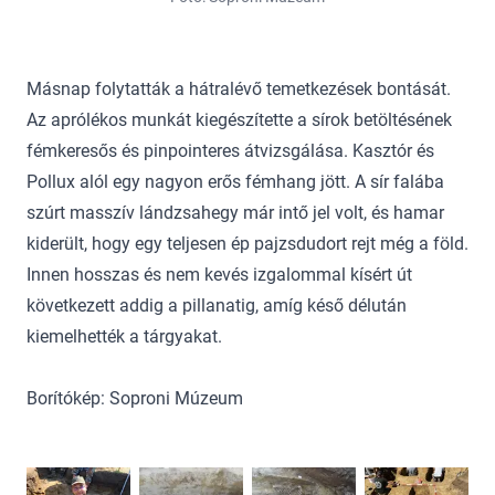
Másnap folytatták a hátralévő temetkezések bontását.
Az aprólékos munkát kiegészítette a sírok betöltésének
fémkeresős és pinpointeres átvizsgálása. Kasztór és
Pollux alól egy nagyon erős fémhang jött. A sír falába
szúrt masszív lándzsahegy már intő jel volt, és hamar
kiderült, hogy egy teljesen ép pajzsdudort rejt még a föld.
Innen hosszas és nem kevés izgalommal kísért út
következett addig a pillanatig, amíg késő délután
kiemelhették a tárgyakat.
Borítókép: Soproni Múzeum