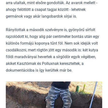
arra utaltak, mint elsőre gondolták. Az avarok mellett -
ahogy felötlött a csapat tagjai között - lehetnek
germánok vagy akár langobardok sírjai is.
Rányitottak a második szelvényre is, gyönyörű sírfolt
rajzolódott ki, hogy alig pár centiméter bontás után egy
különös formájú koponya tűnt föl. Nem sok idejük volt
csodálkozni, mert rögtön jött egy második is: két kutya
földi maradványai hevertek a sírgödör egyik végében,
akiket Kasztórnak és Polluxnak kereszteltek, a
dokumentációba is így kerültek már be.