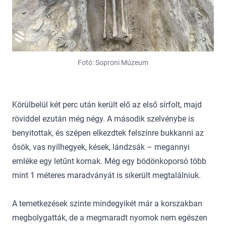
Fotó: Soproni Múzeum
Körülbelül két perc után került elő az első sírfolt, majd
röviddel ezután még négy. A második szelvénybe is
benyitottak, és szépen elkezdtek felszínre bukkanni az
ősök, vas nyílhegyek, kések, lándzsák – megannyi
emléke egy letűnt kornak. Még egy bödönkoporsó több
mint 1 méteres maradványát is sikerült megtalálniuk.
A temetkezések szinte mindegyikét már a korszakban
megbolygatták, de a megmaradt nyomok nem egészen