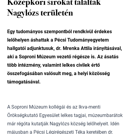
Középkori sírokat találtak
Nagylózs területén
Egy tudományos szempontból rendkívül érdekes
lelőhelyen áshattak a Pécsi Tudományegyetem
hallgatói adjunktusuk, dr. Mrenka Attila irányításával,
aki a Soproni Múzeum vezető régésze is. Az ásatás
több intézmény, valamint lelkes civilek értő
összefogásában valósult meg, a helyi közösség
támogatásával.
A Soproni Múzeum kollégái és az Ikva-menti
Örökségkutató Egyesület lelkes tagjai, múzeumbarátok
már régóta kutatják Nagylózs község lelőhelyeit. Idén
májusban a Pécsi Légirégészeti Téka keretében dr.