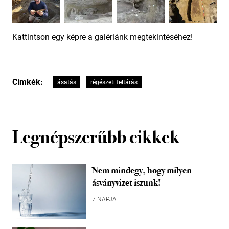
Kattintson egy képre a galériánk megtekintéséhez!
Címkék:
ásatás
régészeti feltárás
Legnépszerűbb cikkek
Nem mindegy, hogy milyen
ásványvizet iszunk!
7 NAPJA