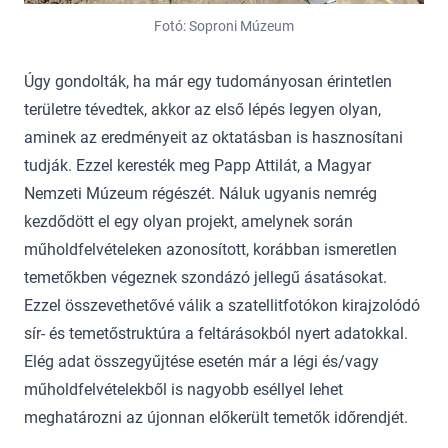
Fotó: Soproni Múzeum
Úgy gondolták, ha már egy tudományosan érintetlen
területre tévedtek, akkor az első lépés legyen olyan,
aminek az eredményeit az oktatásban is hasznosítani
tudják. Ezzel keresték meg Papp Attilát, a Magyar
Nemzeti Múzeum régészét. Náluk ugyanis nemrég
kezdődött el egy olyan projekt, amelynek során
műholdfelvételeken azonosított, korábban ismeretlen
temetőkben végeznek szondázó jellegű ásatásokat.
Ezzel összevethetővé válik a szatellitfotókon kirajzolódó
sír- és temetőstruktúra a feltárásokból nyert adatokkal.
Elég adat összegyűjtése esetén már a légi és/vagy
műholdfelvételekből is nagyobb eséllyel lehet
meghatározni az újonnan előkerült temetők időrendjét.