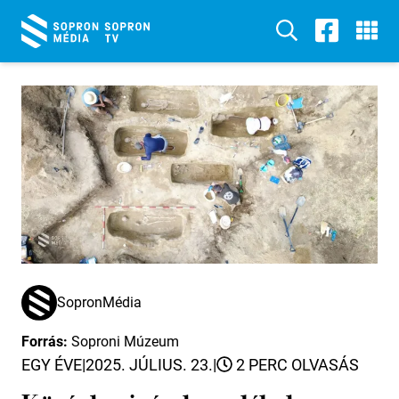
SopronMédia
Forrás:
Soproni Múzeum
EGY ÉVE
|
2025. JÚLIUS. 23.
|
2 PERC OLVASÁS