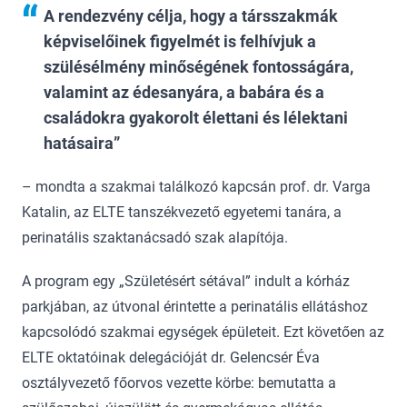
A rendezvény célja, hogy a társszakmák
képviselőinek figyelmét is felhívjuk a
szülésélmény minőségének fontosságára,
valamint az édesanyára, a babára és a
családokra gyakorolt élettani és lélektani
hatásaira
– mondta a szakmai találkozó kapcsán prof. dr. Varga
Katalin, az ELTE tanszékvezető egyetemi tanára, a
perinatális szaktanácsadó szak alapítója.
A program egy „Születésért sétával” indult a kórház
parkjában, az útvonal érintette a perinatális ellátáshoz
kapcsolódó szakmai egységek épületeit. Ezt követően az
ELTE oktatóinak delegációját dr. Gelencsér Éva
osztályvezető főorvos vezette körbe: bemutatta a