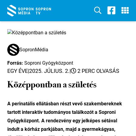
SopronMédia
Forrás:
Soproni Gyógyközpont
EGY ÉVE
|
2025. JÚLIUS. 2.
|
2 PERC OLVASÁS
Középpontban a születés
A perinatális ellátásban részt vevő szakembereknek
tartott interaktív tudományos találkozót a Soproni
Gyógyközpont. A rendezvény egy jelképes sétával
indult a kórház parkjában, majd a gyermekágyas,