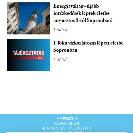
Energiaválság - újabb
intézkedések léptek életbe
augusztus 3-tól Sopronban!
5 NAPJA
I. fokú vízkorlátozás lépett életbe
Sopronban
7 NAPJA
IMPRESSZUM
MÉDIAAJÁNLAT
ADATKEZELÉSI TÁJÉKOZTATÓ