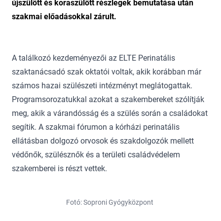
újszülött és koraszülött részlegek bemutatása után
szakmai előadásokkal zárult.
A találkozó kezdeményezői az ELTE Perinatális
szaktanácsadó szak oktatói voltak, akik korábban már
számos hazai szülészeti intézményt meglátogattak.
Programsorozatukkal azokat a szakembereket szólítják
meg, akik a várandósság és a szülés során a családokat
segítik. A szakmai fórumon a kórházi perinatális
ellátásban dolgozó orvosok és szakdolgozók mellett
védőnők, szülésznők és a területi családvédelem
szakemberei is részt vettek.
Fotó: Soproni Gyógyközpont