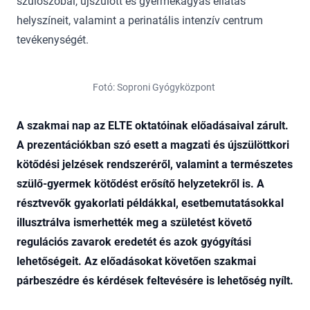
szülőszobai, újszülött és gyermekágyas ellátás
helyszíneit, valamint a perinatális intenzív centrum
tevékenységét.
Fotó: Soproni Gyógyközpont
A szakmai nap az ELTE oktatóinak előadásaival zárult.
A prezentációkban szó esett a magzati és újszülöttkori
kötődési jelzések rendszeréről, valamint a természetes
szülő-gyermek kötődést erősítő helyzetekről is. A
résztvevők gyakorlati példákkal, esetbemutatásokkal
illusztrálva ismerhették meg a születést követő
regulációs zavarok eredetét és azok gyógyítási
lehetőségeit. Az előadásokat követően szakmai
párbeszédre és kérdések feltevésére is lehetőség nyílt.