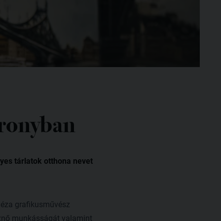
oronyban
yes tárlatok otthona nevet
Géza grafikusművész
sznő munkásságát valamint