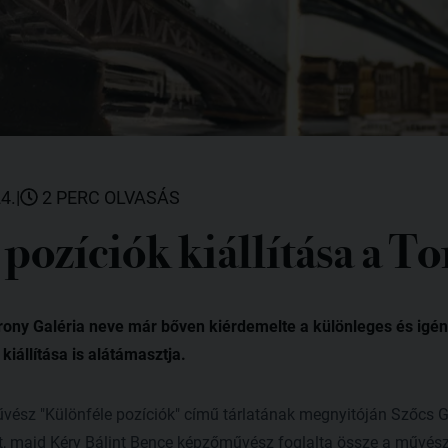
4.
|
2 PERC OLVASÁS
pozíciók kiállítása a T
rony Galéria neve már bőven kiérdemelte a különleges és igén
kiállítása is alátámasztja.
vész "Különféle pozíciók" című tárlatának megnyitóján Szőcs 
et, majd Kéry Bálint Bence képzőművész foglalta össze a művé