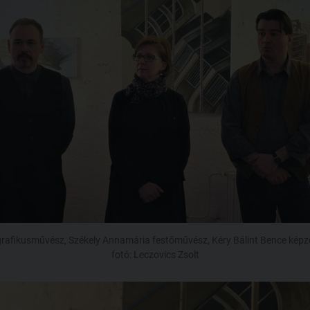
rafikusművész, Székely Annamária festőművész, Kéry Bálint Bence képz
fotó: Leczovics Zsolt