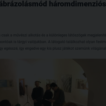
ábrázolásmód háromdimenzióss
sak a művészi alkotás és a különleges látószögek megjelenít
ntóak is tárgyi valójukban. A látogató találkozhat olyan festm
gy egésszé, így engedve egy kis plusz játékot szemünk világána