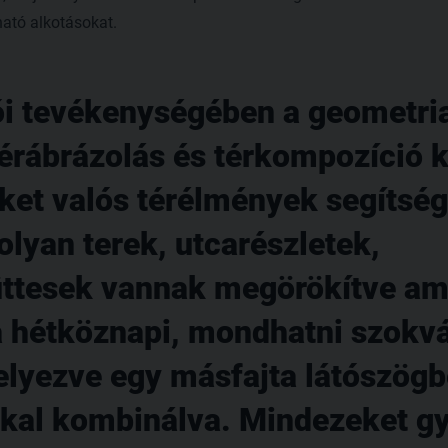
tható alkotásokat.
ói tevékenységében a geometri
térábrázolás és térkompozíció k
et valós térélmények segítség
olyan terek, utcarészletek,
yüttesek vannak megörökítve am
a hétköznapi, mondhatni szokv
lyezve egy másfajta látószögb
kal kombinálva. Mindezeket gy