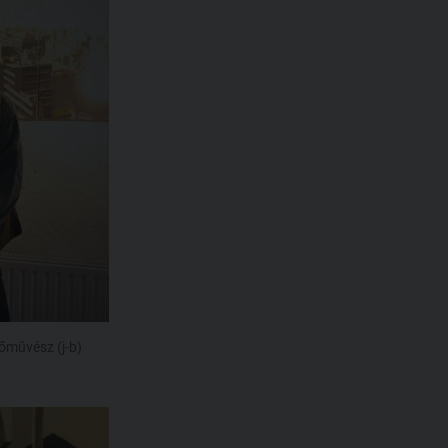
őművész (j-b)