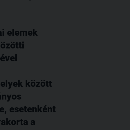
ai elemek
özötti
ével
elyek között
ányos
e, esetenként
akorta a