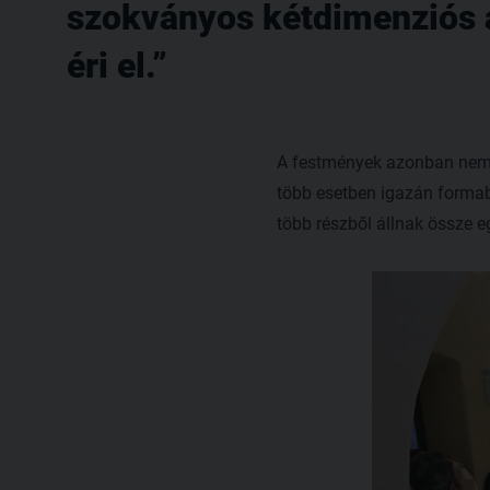
szokványos kétdimenziós 
éri el.
A festmények azonban nem c
több esetben igazán formabo
több részből állnak össze e