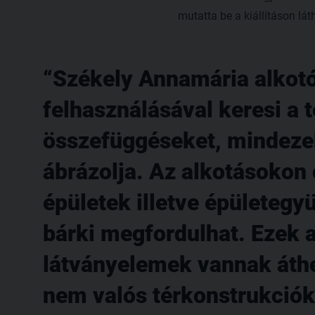
mutatta be a kiállításon lá
Székely Annamária alkot
felhasználásával keresi a 
összefüggéseket, mindezek
ábrázolja. Az alkotásokon 
épületek illetve épületeg
bárki megfordulhat. Ezek 
látványelemek vannak áthe
nem valós térkonstrukciók