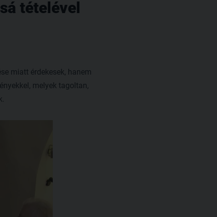
á tételével
ése miatt érdekesek, hanem
ényekkel, melyek tagoltan,
k.