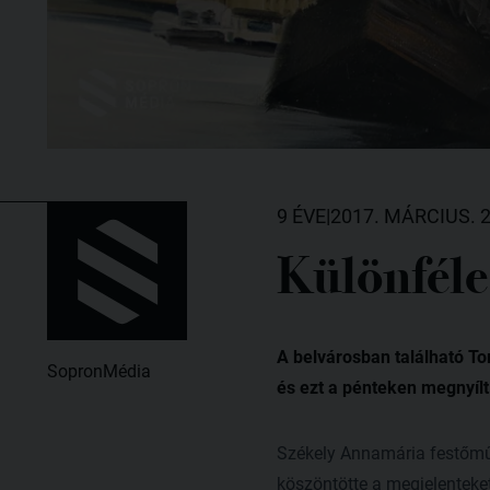
9 ÉVE
|
2017. MÁRCIUS. 2
Különféle 
A belvárosban található To
SopronMédia
és ezt a pénteken megnyílt 
Székely Annamária festőmű
köszöntötte a megjelentek