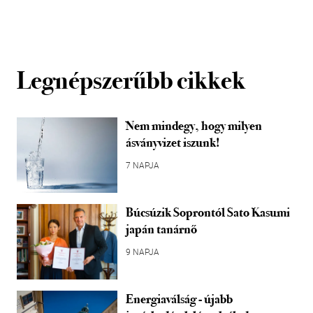
Legnépszerűbb cikkek
Nem mindegy, hogy milyen
ásványvizet iszunk!
7 NAPJA
Búcsúzik Soprontól Sato Kasumi
japán tanárnő
9 NAPJA
Energiaválság - újabb