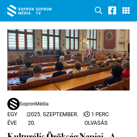
SopronMédia
EGY
|
2025. SZEPTEMBER.
|
1 PERC
ÉVE
20.
OLVASÁS
Kulturális Örökség Napjai - A