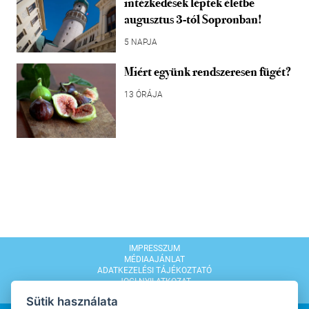
intézkedések léptek életbe
augusztus 3-tól Sopronban!
5 NAPJA
Miért együnk rendszeresen fügét?
13 ÓRÁJA
IMPRESSZUM
MÉDIAAJÁNLAT
ADATKEZELÉSI TÁJÉKOZTATÓ
JOGI NYILATKOZAT
MODERÁLÁSI SZABÁLYZAT
Sütik használata