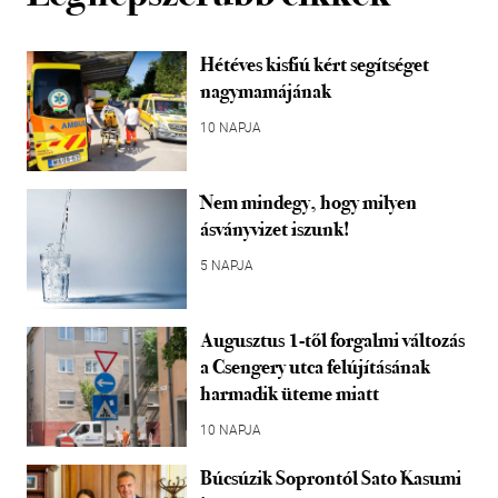
Hétéves kisfiú kért segítséget
nagymamájának
10 NAPJA
Nem mindegy, hogy milyen
ásványvizet iszunk!
5 NAPJA
Augusztus 1-től forgalmi változás
a Csengery utca felújításának
harmadik üteme miatt
10 NAPJA
Búcsúzik Soprontól Sato Kasumi