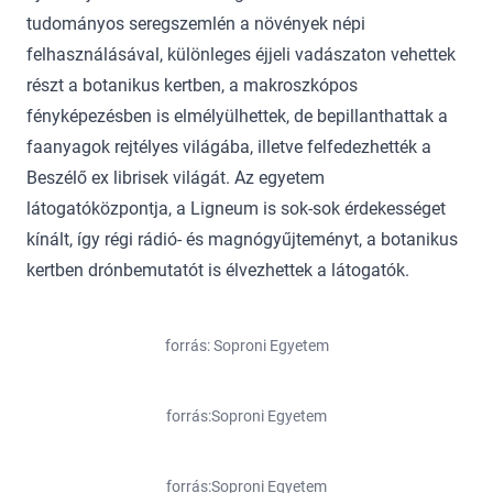
tudományos seregszemlén a növények népi
felhasználásával, különleges éjjeli vadászaton vehettek
részt a botanikus kertben, a makroszkópos
fényképezésben is elmélyülhettek, de bepillanthattak a
faanyagok rejtélyes világába, illetve felfedezhették a
Beszélő ex librisek világát. Az egyetem
látogatóközpontja, a Ligneum is sok-sok érdekességet
kínált, így régi rádió- és magnógyűjteményt, a botanikus
kertben drónbemutatót is élvezhettek a látogatók.
forrás: Soproni Egyetem
forrás:Soproni Egyetem
forrás:Soproni Egyetem