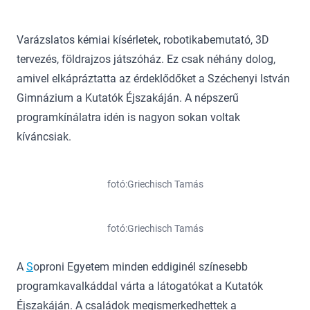
Varázslatos kémiai kísérletek, robotikabemutató, 3D
tervezés, földrajzos játszóház. Ez csak néhány dolog,
amivel elkápráztatta az érdeklődőket a Széchenyi István
Gimnázium a Kutatók Éjszakáján. A népszerű
programkínálatra idén is nagyon sokan voltak
kíváncsiak.
fotó:Griechisch Tamás
fotó:Griechisch Tamás
A
S
oproni Egyetem minden eddiginél színesebb
programkavalkáddal várta a látogatókat a Kutatók
Éjszakáján. A családok megismerkedhettek a