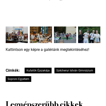
Kattintson egy képre a galériánk megtekintéséhez!
Címkék:
Kutatók Éjszakája
Széchenyi István Gimnázium
Soproni Egyetem
Legnépszerűbb cikkek