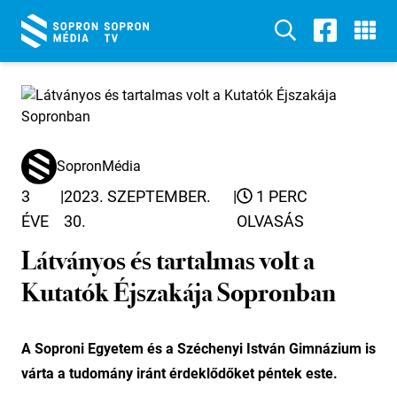
SopronMédia
3
|
2023. SZEPTEMBER.
|
1 PERC
ÉVE
30.
OLVASÁS
Látványos és tartalmas volt a
Kutatók Éjszakája Sopronban
A Soproni Egyetem és a Széchenyi István Gimnázium is
várta a tudomány iránt érdeklődőket péntek este.