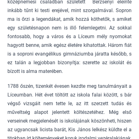
középnemesi családban született Berzsenyi eleinte
inkább tűnt ki testi erejével, mint szorgalmával. Sopron
ma is őrzi a legendákat, amik hozzá köthetők, s amiket
egy születésnapon nem is illő felemlegetni. Az sokkal
fontosabb, hogy a város és a Líceum mély nyomokat
hagyott benne, amik egész életére kihatottak. Három fiát
is a soproni evangélikus gimnáziumba járatta később, s
ez talán a legjobban bizonyítja: szerette az iskolát és
bízott is alma materében.
1788 őszén, tizenkét évesen kezdte meg tanulmányait a
Líceumban. Hét évet töltött az iskola falai között, s bár
végső vizsgáit nem tette le, az itt szerzett tudás és
műveltség alapot jelentett költészetéhez. Még első
verseinek megjelenését is iskolájának köszönheti, hiszen
az ugyancsak licista barát, Kis János lelkész küldte el a
titokban írt költeményeket koruk irodalmi vezéralakjának,