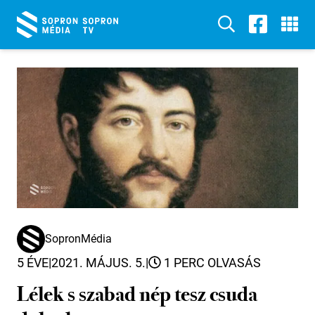
SopronMédia
5 ÉVE
|
2021. MÁJUS. 5.
|
1 PERC OLVASÁS
Lélek s szabad nép tesz csuda