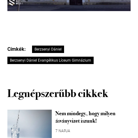
Címkék:
Berzsenyi Dániel
Berzsenyi Dániel Evangélikus Líceum Gimnázium
Legnépszerűbb cikkek
Nem mindegy, hogy milyen
ásványvizet iszunk!
7 NAPJA