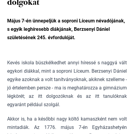
dolgokat
Május 7-én ünnepeljük a soproni Líceum névadójának,
s egyik leghíresebb diákjának, Berzsenyi Dániel
születésének 245. évfordulóját.
Kevés iskola büszkélkedhet annyi híressé s naggyá vált
egykori diákkal, mint a soproni Líceum. Berzsenyi Dániel
egyike azoknak a volt tanítványoknak, akiknek szelleme -
jó értelemben persze - ma is meghatározza a gimnázium
légkörét; az itt dolgozóknak és az itt tanulóknak
egyaránt például szolgál.
Akkor is, ha a későbbi nagy költő kamaszként nem volt
mintadiák. Az 1776. május 7-én Egyházashetyén