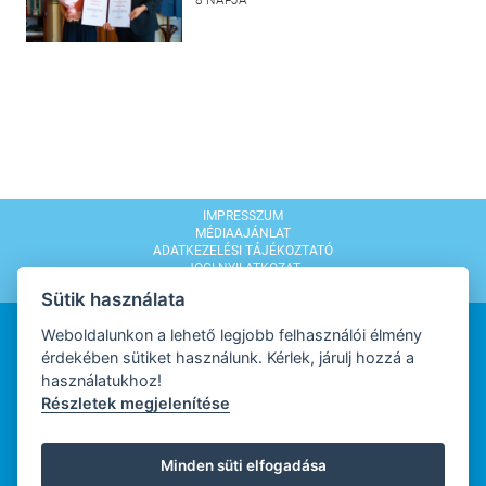
8 NAPJA
IMPRESSZUM
MÉDIAAJÁNLAT
ADATKEZELÉSI TÁJÉKOZTATÓ
JOGI NYILATKOZAT
MODERÁLÁSI SZABÁLYZAT
Sütik használata
Weboldalunkon a lehető legjobb felhasználói élmény
érdekében sütiket használunk. Kérlek, járulj hozzá a
használatukhoz!
Részletek megjelenítése
WEBDESIGN
Minden süti elfogadása