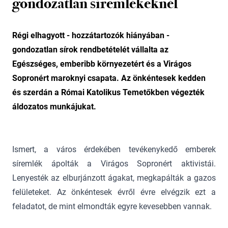
gondozatlan síremlékeknél
Régi elhagyott - hozzátartozók hiányában -
gondozatlan sírok rendbetételét vállalta az
Egészséges, emberibb környezetért és a Virágos
Sopronért maroknyi csapata. Az önkéntesek kedden
és szerdán a Római Katolikus Temetőkben végezték
áldozatos munkájukat.
Ismert, a város érdekében tevékenykedő emberek
síremlék ápolták a Virágos Sopronért aktivistái.
Lenyesték az elburjánzott ágakat, megkapálták a gazos
felületeket. Az önkéntesek évről évre elvégzik ezt a
feladatot, de mint elmondták egyre kevesebben vannak.