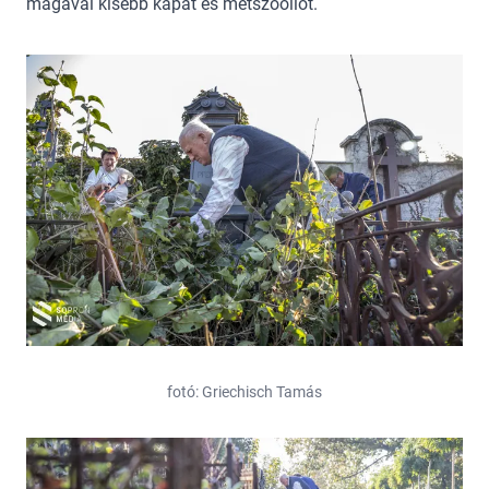
magával kisebb kapát és metszőollót.
fotó: Griechisch Tamás