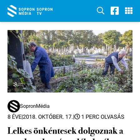
SopronMédia
8 ÉVE
|
2018. OKTÓBER. 17.
|
1 PERC OLVASÁS
Lelkes önkéntesek dolgoznak a