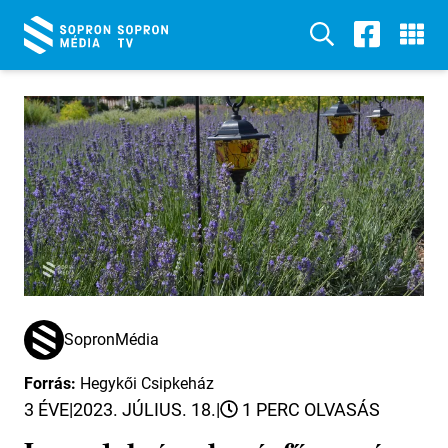
SopronMédia
Forrás:
Hegykői Csipkeház
3 ÉVE
|
2023. JÚLIUS. 18.
|
1 PERC OLVASÁS