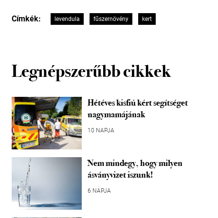
Címkék:
levendula
fűszernövény
kert
Legnépszerűbb cikkek
Hétéves kisfiú kért segítséget
nagymamájának
10 NAPJA
Nem mindegy, hogy milyen
ásványvizet iszunk!
6 NAPJA