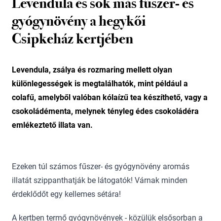
Levendula és sok más fűszer- és
gyógynövény a hegykői
Csipkeház kertjében
Levendula, zsálya és rozmaring mellett olyan
különlegességek is megtalálhatók, mint például a
colafű, amelyből valóban kólaízű tea készíthető, vagy a
csokoládémenta, melynek tényleg édes csokoládéra
emlékeztető illata van.
Ezeken túl számos fűszer- és gyógynövény aromás
illatát szippanthatják be látogatók! Várnak minden
érdeklődőt egy kellemes sétára!
A kertben termő gyógynövények - közülük elsősorban a