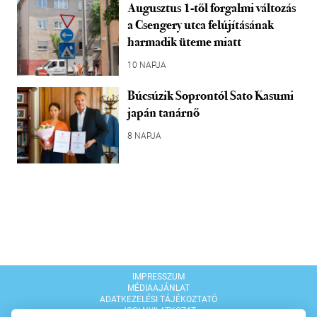
Augusztus 1-től forgalmi változás
a Csengery utca felújításának
harmadik üteme miatt
10 NAPJA
Búcsúzik Soprontól Sato Kasumi
japán tanárnő
8 NAPJA
IMPRESSZUM
MÉDIAAJÁNLAT
ADATKEZELÉSI TÁJÉKOZTATÓ
JOGI NYILATKOZAT