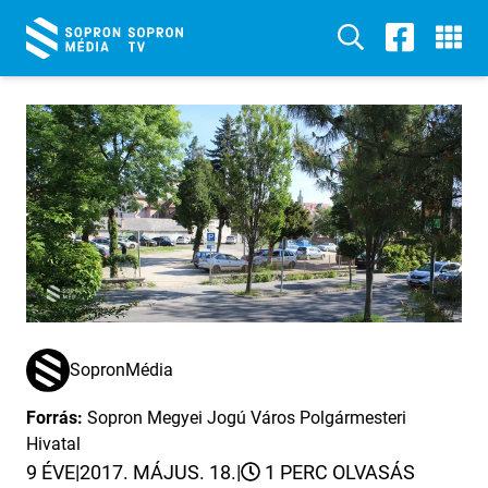
SopronMédia
Forrás:
Sopron Megyei Jogú Város Polgármesteri
Hivatal
9 ÉVE
|
2017. MÁJUS. 18.
|
1 PERC OLVASÁS