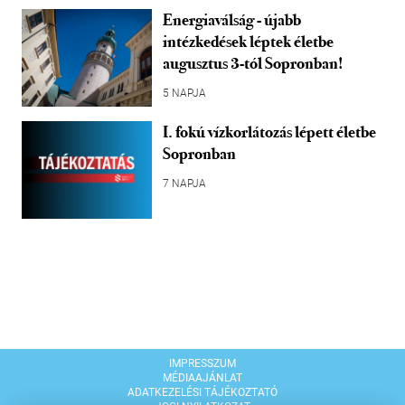
Energiaválság - újabb
intézkedések léptek életbe
augusztus 3-tól Sopronban!
5 NAPJA
I. fokú vízkorlátozás lépett életbe
Sopronban
7 NAPJA
IMPRESSZUM
MÉDIAAJÁNLAT
ADATKEZELÉSI TÁJÉKOZTATÓ