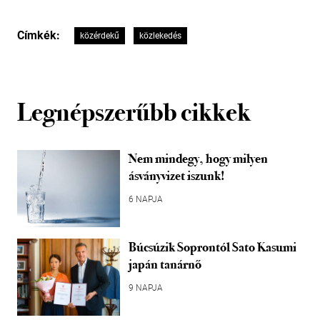
Címkék:
közérdekű
közlekedés
Legnépszerűbb cikkek
Nem mindegy, hogy milyen
ásványvizet iszunk!
6 NAPJA
Búcsúzik Soprontól Sato Kasumi
japán tanárnő
9 NAPJA