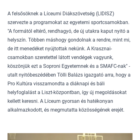
A felsősöknek a Líceumi Diákszövetség (LIDISZ)
szervezte a programokat az egyetemi sportcsarnokban.
"A formától eltérő, rendhagyó, de új utakra kaput nyitó a
helyszín. Többen máshogy gondolnak a rendre, mint mi,
de itt menedéket nyújtottak nekünk. A Krasznai-
csarnokban szeretettel látott vendégek vagyunk,
köszönjük ezt a Soproni Egyetemnek és a SMAFC-nak" -
utalt nyitóbeszédében Tölli Balázs igazgató arra, hogy a
Pro Kultúra visszamondta a diáknapi és báli
helyfoglalást a Liszt-központban, így új megoldásokat
kellett keresni. A Líceum gyorsan és hatékonyan
alkalmazkodott, és megmutatta közösségének erejét.