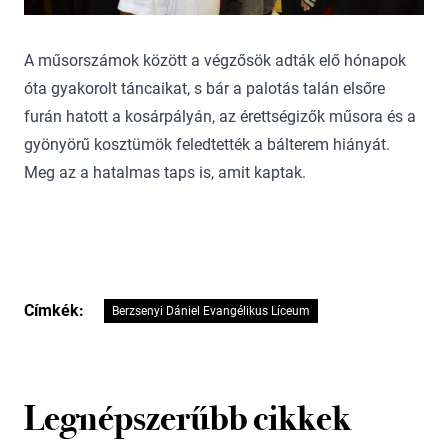
A műsorszámok között a végzősök adták elő hónapok
óta gyakorolt táncaikat, s bár a palotás talán elsőre
furán hatott a kosárpályán, az érettségizők műsora és a
gyönyörű kosztümök feledtették a bálterem hiányát.
Meg az a hatalmas taps is, amit kaptak.
Címkék:
Berzsenyi Dániel Evangélikus Líceum
Legnépszerűbb cikkek