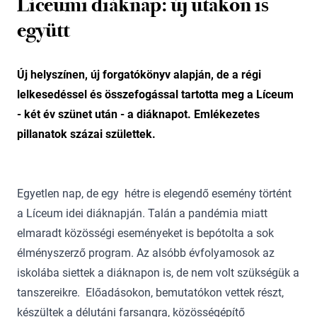
Líceumi diáknap: új utakon is
együtt
Új helyszínen, új forgatókönyv alapján, de a régi
lelkesedéssel és összefogással tartotta meg a Líceum
- két év szünet után - a diáknapot. Emlékezetes
pillanatok százai születtek.
Egyetlen nap, de egy hétre is elegendő esemény történt
a Líceum idei diáknapján. Talán a pandémia miatt
elmaradt közösségi eseményeket is bepótolta a sok
élményszerző program. Az alsóbb évfolyamosok az
iskolába siettek a diáknapon is, de nem volt szükségük a
tanszereikre. Előadásokon, bemutatókon vettek részt,
készültek a délutáni farsangra, közösségépítő