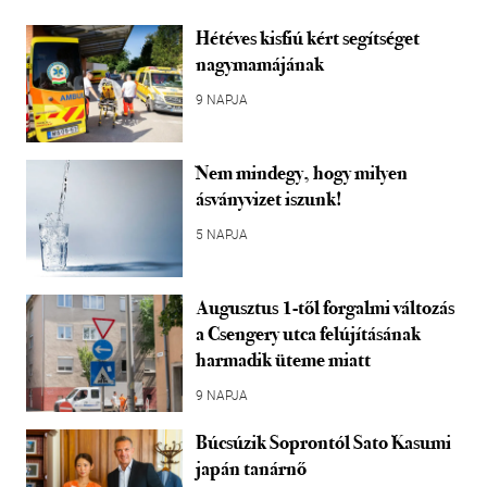
Hétéves kisfiú kért segítséget
nagymamájának
9 NAPJA
Nem mindegy, hogy milyen
ásványvizet iszunk!
5 NAPJA
Augusztus 1-től forgalmi változás
a Csengery utca felújításának
harmadik üteme miatt
9 NAPJA
Búcsúzik Soprontól Sato Kasumi
japán tanárnő