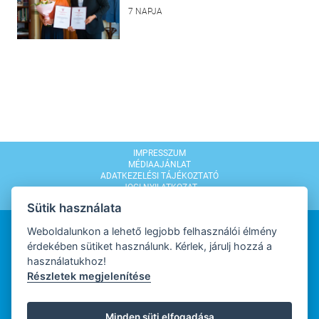
7 NAPJA
IMPRESSZUM
MÉDIAAJÁNLAT
ADATKEZELÉSI TÁJÉKOZTATÓ
JOGI NYILATKOZAT
MODERÁLÁSI SZABÁLYZAT
Sütik használata
Weboldalunkon a lehető legjobb felhasználói élmény
érdekében sütiket használunk. Kérlek, járulj hozzá a
használatukhoz!
Részletek megjelenítése
WEBDESIGN
Minden süti elfogadása