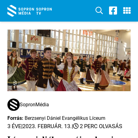
SopronMédia
Forrás:
Berzsenyi Dániel Evangélikus Líceum
3 ÉVE
|
2023. FEBRUÁR. 13.
|
2 PERC OLVASÁS