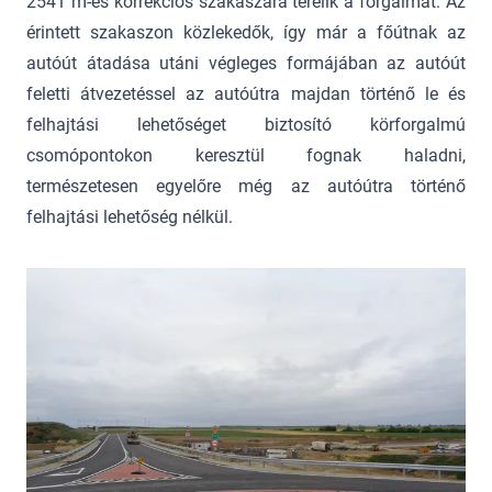
2541 m-es korrekciós szakaszára terelik a forgalmat. Az
érintett szakaszon közlekedők, így már a főútnak az
autóút átadása utáni végleges formájában az autóút
feletti átvezetéssel az autóútra majdan történő le és
felhajtási lehetőséget biztosító körforgalmú
csomópontokon keresztül fognak haladni,
természetesen egyelőre még az autóútra történő
felhajtási lehetőség nélkül.