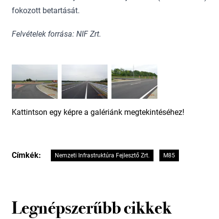
fokozott betartását.
Felvételek forrása: NIF Zrt.
Kattintson egy képre a galériánk megtekintéséhez!
Címkék:
Nemzeti Infrastruktúra Fejlesztő Zrt.
M85
Legnépszerűbb cikkek