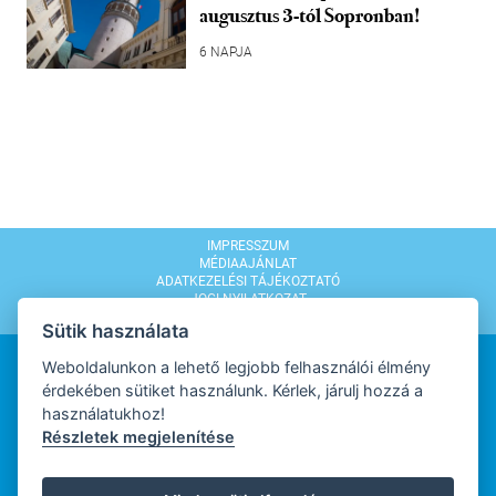
augusztus 3-tól Sopronban!
6 NAPJA
IMPRESSZUM
MÉDIAAJÁNLAT
ADATKEZELÉSI TÁJÉKOZTATÓ
JOGI NYILATKOZAT
MODERÁLÁSI SZABÁLYZAT
Sütik használata
Weboldalunkon a lehető legjobb felhasználói élmény
érdekében sütiket használunk. Kérlek, járulj hozzá a
használatukhoz!
Részletek megjelenítése
WEBDESIGN