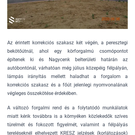
Az érintett korrekciós szakasz két végén, a peresztegi
bekötőútnál, ahol egy körforgalmú csomópontot
építenek ki és Nagycenk belterületi határán az
autóbontónál, várhatóan még július közepéig félpályán,
lámpás irányítás mellett haladhat a forgalom a
korrekciós szakasz és a főút jelenlegi nyomvonalának
végleges összekötése érdekében.
A változó forgalmi rend és a folytatódó munkálatok
miatt kérik továbbra is a környéken közlekedők szíves
türelmét és fokozott figyelmét, valamint a félpályás
tereléseknél elhelyezett KRESZ jelzések (korlátozások)