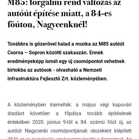
M85: forgalmi rend változás az
autóút építése miatt, a 84-es
főúton, Nagycenknél!
Továbbra is gőzerővel halad a munka az M85 autóút
Csorna – Sopron közötti szakaszán. Ennek
eredményeképp ismét egy új csomópontot vehetnek
birtokba az autósok - olvasható a Nemzeti
Infrastruktúra Fejlesztő Zrt. közleményében.
A közleményben kiemelték: a május végi kapuvári
átadást követően a főpálya tovább építésének
érdekében 2020. június 9-től a 84. számú főút új, az
autóút Nagycenki csomópontjának részeként kiépített