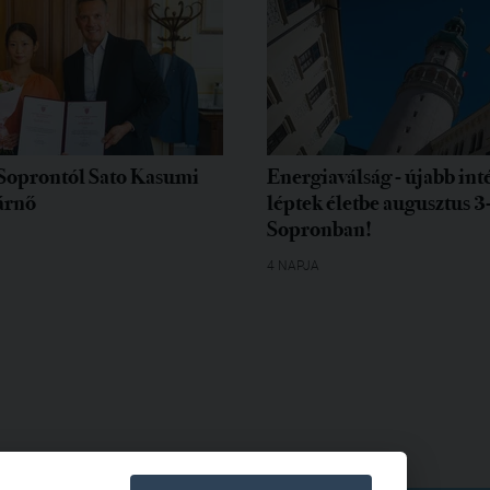
Soprontól Sato Kasumi
Energiaválság - újabb in
árnő
léptek életbe augusztus 3
Sopronban!
4 NAPJA