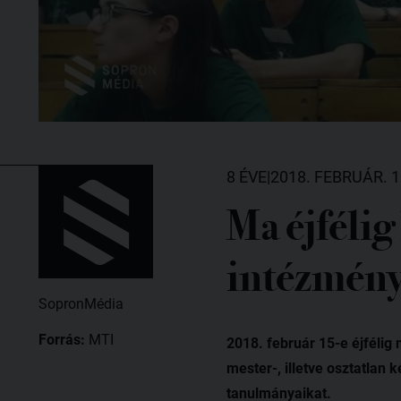
8 ÉVE
|
2018. FEBRUÁR. 1
Ma éjfélig 
intézmény
SopronMédia
Forrás:
MTI
2018. február 15-e éjfélig
mester-, illetve osztatlan
tanulmányaikat.