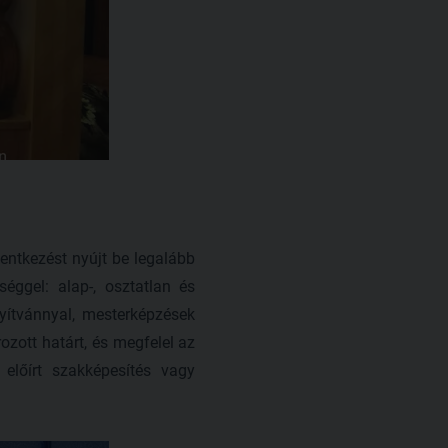
elentkezést nyújt be legalább
éggel: alap-, osztatlan és
yítvánnyal, mesterképzések
ozott határt, és megfelel az
előírt szakképesítés vagy