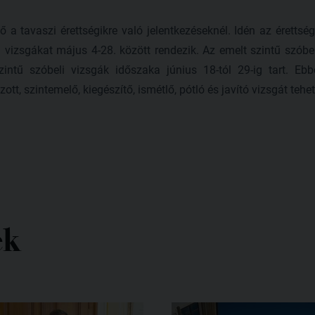
ő a tavaszi érettségikre való jelentkezéseknél. Idén az érettsé
eli vizsgákat május 4-28. között rendezik. Az emelt szintű szóbel
intű szóbeli vizsgák időszaka június 18-tól 29-ig tart. E
ott, szintemelő, kiegészítő, ismétlő, pótló és javító vizsgát tehe
ek