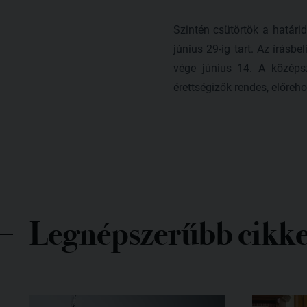
Szintén csütörtök a határid
június 29-ig tart. Az írásb
vége június 14. A középsz
érettségizők rendes, előrehoz
Legnépszerűbb cikk