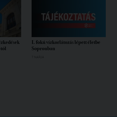
tézkedések
I. fokú vízkorlátozás lépett életbe
-tól
Sopronban
7 NAPJA