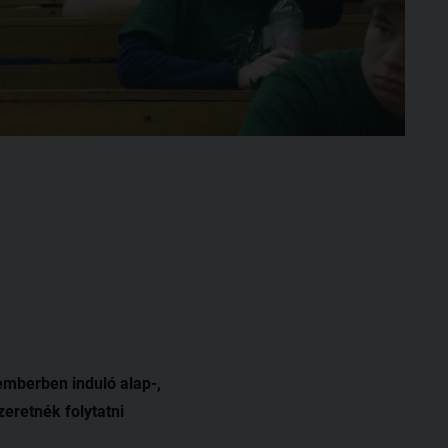
emberben induló alap-,
eretnék folytatni