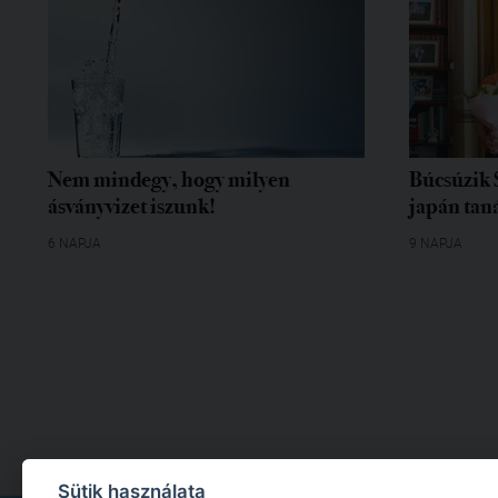
Nem mindegy, hogy milyen
Búcsúzik 
ásványvizet iszunk!
japán tan
6 NAPJA
9 NAPJA
Sütik használata