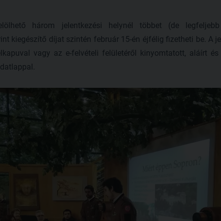
lölhető három jelentkezési helynél többet (de legfeljeb
int kiegészítő díjat szintén február 15-én éjfélig fizetheti be. A 
félkapuval vagy az e-felvételi felületéről kinyomtatott, aláírt é
adatlappal.