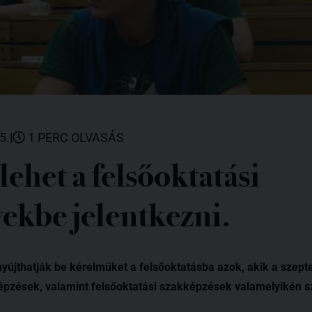
5.
|
1 PERC OLVASÁS
lehet a felsőoktatási
ekbe jelentkezni.
 nyújthatják be kérelmüket a felsőoktatásba azok, akik a szept
 képzések, valamint felsőoktatási szakképzések valamelyikén sz