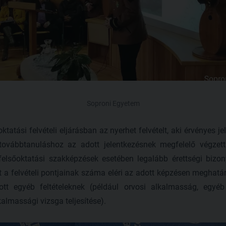
Soproni Egyetem
ktatási felvételi eljárásban az nyerhet felvételt, aki érvényes j
 továbbtanuláshoz az adott jelentkezésnek megfelelő végzetts
felsőoktatási szakképzések esetében legalább érettségi bizon
tt a felvételi pontjainak száma eléri az adott képzésen meghatár
tt egyéb feltételeknek (például orvosi alkalmasság, egyéb 
almassági vizsga teljesítése).