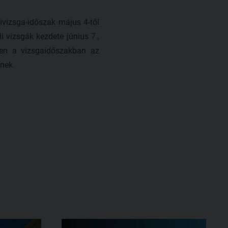
givizsga-időszak május 4-től
i vizsgák kezdete június 7.,
bben a vizsgaidőszakban az
tnek.