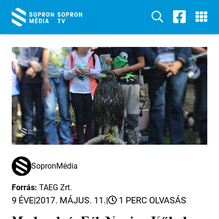
SopronMédia
Forrás:
TAEG Zrt.
9 ÉVE
|
2017. MÁJUS. 11.
|
1 PERC OLVASÁS