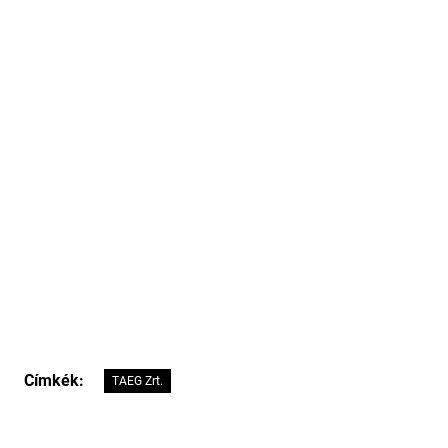
Címkék:
TAEG Zrt.