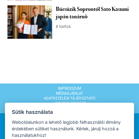
Búcsúzik Soprontól Sato Kasumi
japán tanárnő
8 NAPJA
IMPRESSZUM
MÉDIAAJÁNLAT
ADATKEZELÉSI TÁJÉKOZTATÓ
JOGI NYILATKOZAT
MODERÁLÁSI SZABÁLYZAT
Sütik használata
Weboldalunkon a lehető legjobb felhasználói élmény
érdekében sütiket használunk. Kérlek, járulj hozzá a
használatukhoz!