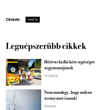
Címkék:
Fertő tó
Legnépszerűbb cikkek
Hétéves kisfiú kért segítséget
nagymamájának
10 NAPJA
Nem mindegy, hogy milyen
ásványvizet iszunk!
5 NAPJA