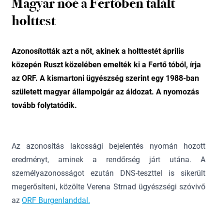
Magyar nőé a Fertőben talált
holttest
Azonosították azt a nőt, akinek a holttestét április
közepén Ruszt közelében emelték ki a Fertő tóból, írja
az ORF. A kismartoni ügyészség szerint egy 1988-ban
született magyar állampolgár az áldozat. A nyomozás
tovább folytatódik.
Az azonosítás lakossági bejelentés nyomán hozott
eredményt, aminek a rendőrség járt utána. A
személyazonosságot ezután DNS-teszttel is sikerült
megerősíteni, közölte Verena Strnad ügyészségi szóvivő
az
ORF Burgenlanddal.