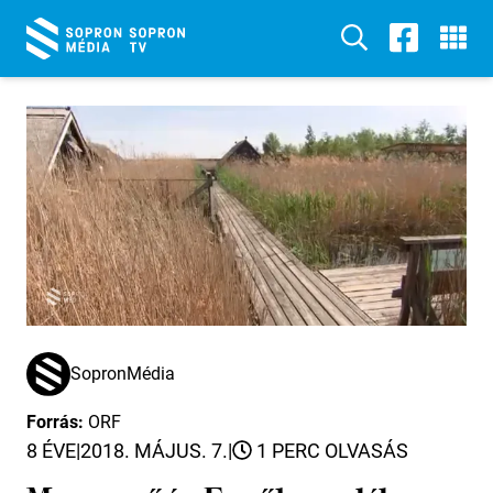
SopronMédia
Forrás:
ORF
8 ÉVE
|
2018. MÁJUS. 7.
|
1 PERC OLVASÁS