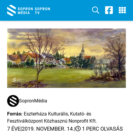
SopronMédia
Forrás:
Eszterháza Kulturális, Kutató- és
Fesztiválközpont Közhasznú Nonprofit Kft.
7 ÉVE
|
2019. NOVEMBER. 14.
|
1 PERC OLVASÁS