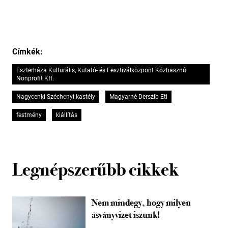
Címkék:
Eszterháza Kulturális, Kutató- és Fesztiválközpont Közhasznú
Nonprofit Kft.
Nagycenki Széchenyi kastély
Magyarné Derszib Eti
festmény
kiállítás
Legnépszerűbb cikkek
Nem mindegy, hogy milyen
ásványvizet iszunk!