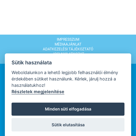
IMPRESSZUM
MÉDIAAJÁNLAT
ADATKEZELÉSI TÁJÉKOZTATÓ
JOGI NYILATKOZAT
MODERÁLÁSI SZABÁLYZAT
Sütik használata
Weboldalunkon a lehető legjobb felhasználói élmény
érdekében sütiket használunk. Kérlek, járulj hozzá a
használatukhoz!
Részletek megjelenítése
WEBDESIGN
Minden süti elfogadása
WEBFEJLESZTŐ
Sütik elutasítása