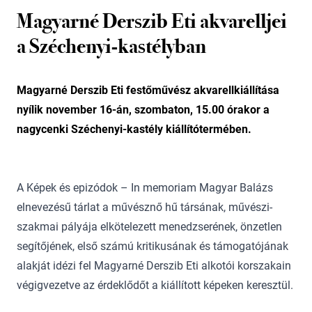
Magyarné Derszib Eti akvarelljei
a Széchenyi-kastélyban
Magyarné Derszib Eti festőművész akvarellkiállítása
nyílik november 16-án, szombaton, 15.00 órakor a
nagycenki Széchenyi-kastély kiállítótermében.
A Képek és epizódok – In memoriam Magyar Balázs
elnevezésű tárlat a művésznő hű társának, művészi-
szakmai pályája elkötelezett menedzserének, önzetlen
segítőjének, első számú kritikusának és támogatójának
alakját idézi fel Magyarné Derszib Eti alkotói korszakain
végigvezetve az érdeklődőt a kiállított képeken keresztül.