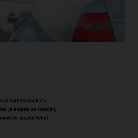
zási korlátozásokat a
er jelentette be szerdán,
avírus-teszttel lehet