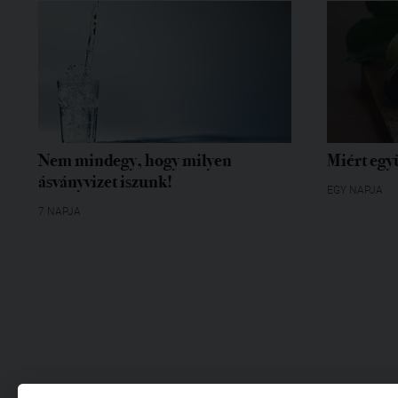
Nem mindegy, hogy milyen
Miért egy
ásványvizet iszunk!
EGY NAPJA
7 NAPJA