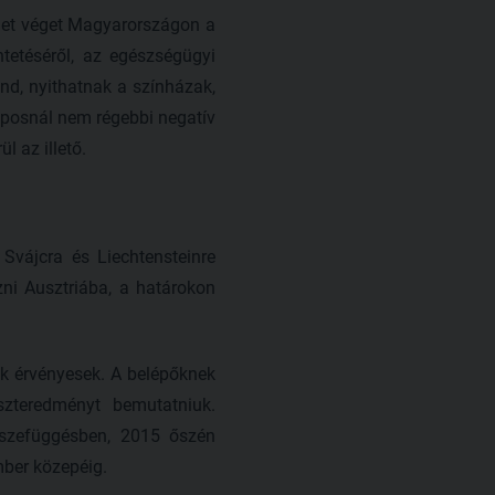
rhet véget Magyarországon a
tetéséről, az egészségügyi
end, nyithatnak a színházak,
aposnál nem régebbi negatív
 az illető.
Svájcra és Liechtensteinre
zni Ausztriába, a határokon
ok érvényesek. A belépőknek
zteredményt bemutatniuk.
szefüggésben, 2015 őszén
mber közepéig.