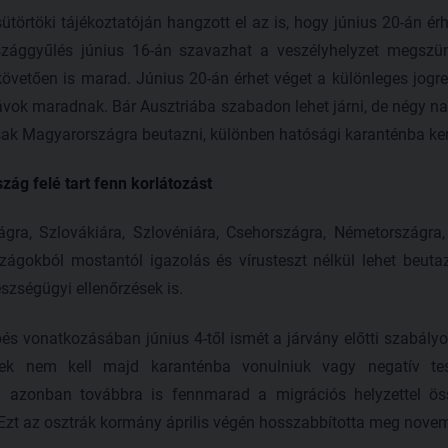
ütörtöki tájékoztatóján hangzott el az is, hogy június 20-án é
szággyűlés június 16-án szavazhat a veszélyhelyzet megszün
követően is marad. Június 20-án érhet véget a különleges jogr
sávok maradnak. Bár Ausztriába szabadon lehet járni, de négy n
csak Magyarországra beutazni, különben hatósági karanténba kerül
zág felé tart fenn korlátozást
gra, Szlovákiára, Szlovéniára, Csehországra, Németországra, 
zágokból mostantól igazolás és vírusteszt nélkül lehet beuta
zségügyi ellenőrzések is.
pés vonatkozásában június 4-től ismét a járvány előtti szabály
nek nem kell majd karanténba vonulniuk vagy negatív tes
 azonban továbbra is fennmarad a migrációs helyzettel ös
. Ezt az osztrák kormány április végén hosszabbította meg nove