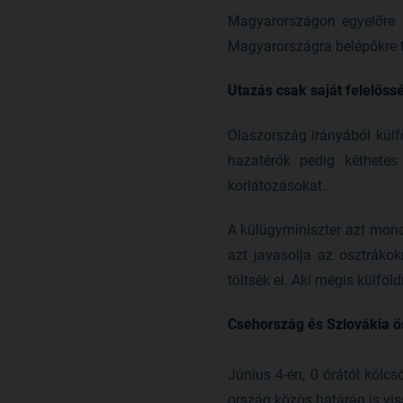
Magyarországon egyelőre n
Magyarországra belépőkre to
Utazás csak saját felelőss
Olaszország irányából külf
hazatérők pedig kéthetes
korlátozásokat.
A külügyminiszter azt mond
azt javasolja az osztráko
töltsék el. Aki mégis külföl
Csehország és Szlovákia ö
Június 4-én, 0 órától kölc
ország közös határán is viss