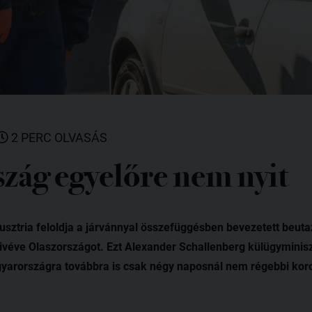
2 PERC OLVASÁS
zág egyelőre nem nyit
Ausztria feloldja a járvánnyal összefüggésben bevezetett beuta
éve Olaszországot. Ezt Alexander Schallenberg külügyminiszt
yarországra továbbra is csak négy naposnál nem régebbi koron