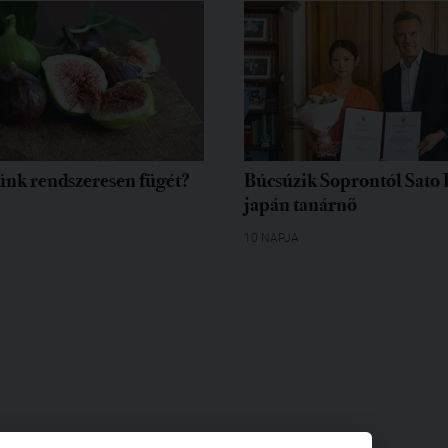
ünk rendszeresen fügét?
Búcsúzik Soprontól Sato
japán tanárnő
10 NAPJA