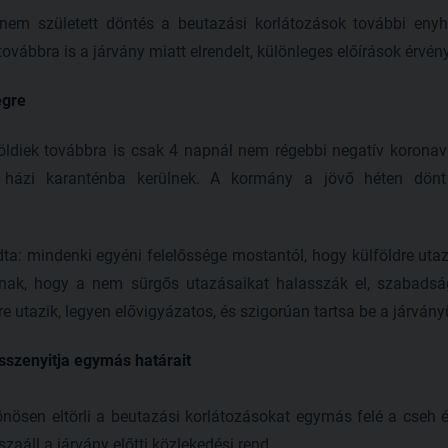
em született döntés a beutazási korlátozások további enyhít
vábbra is a járvány miatt elrendelt, különleges előírások érvén
égre
öldiek továbbra is csak 4 napnál nem régebbi negatív koronavír
 házi karanténba kerülnek. A kormány a jövő héten dönt a
ta: mindenki egyéni felelőssége mostantól, hogy külföldre utaz
knak, hogy a nem sürgős utazásaikat halasszák el, szabadsá
dre utazik, legyen elővigyázatos, és szigorúan tartsa be a járván
sszenyitja egymás határait
sönösen eltörli a beutazási korlátozásokat egymás felé a cseh 
zaáll a járvány előtti közlekedési rend.