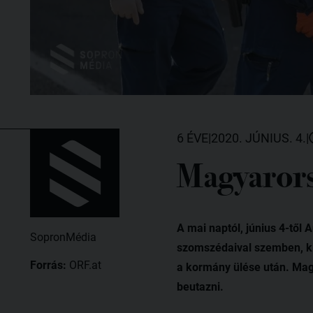
6 ÉVE
|
2020. JÚNIUS. 4.
|
Magyarors
A mai naptól, június 4-től 
SopronMédia
szomszédaival szemben, kiv
Forrás:
ORF.at
a kormány ülése után. Mag
beutazni.