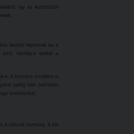
éséről, így az Ausztriából
yesek.
us teszttel léphetnek be, a
rról, feloldja-e ezeket a
ik-e. A kormány továbbra is
gukat pedig idén belföldön
yügyi szabályokat.
és a szlovák kormány. A két