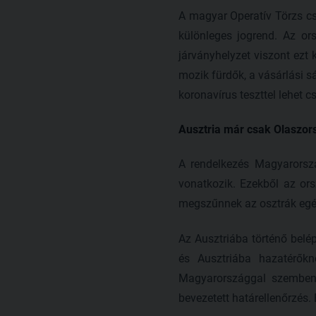
A magyar Operatív Törzs cs
különleges jogrend. Az or
járványhelyzet viszont ezt 
mozik fürdők, a vásárlási 
koronavírus teszttel lehet 
Ausztria már csak Olaszors
A rendelkezés Magyarorszá
vonatkozik. Ezekből az ors
megszűnnek az osztrák egés
Az Ausztriába történő belé
és Ausztriába hazatérők
Magyarországgal szemben
bevezetett határellenőrzés