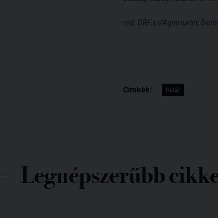
red, ORF.at/Agenturen; Borító
Címkék:
határ
Legnépszerűbb cikk