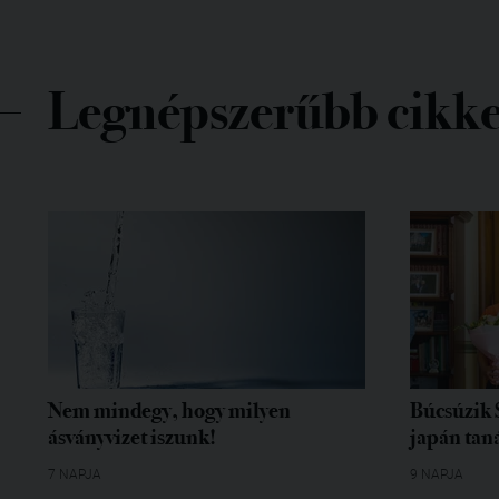
Legnépszerűbb cikk
Nem mindegy, hogy milyen
Búcsúzik 
ásványvizet iszunk!
japán tan
7 NAPJA
9 NAPJA