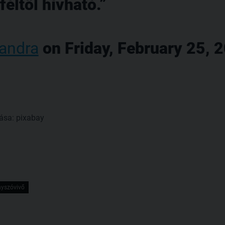
éltől hívható.
xandra
on Friday, February 25, 
rrása: pixabay
yszóvivő