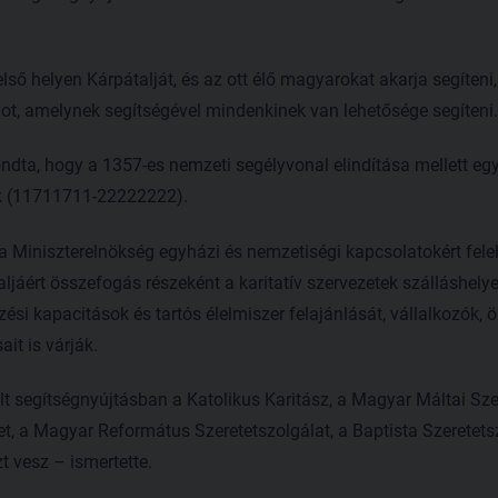
ső helyen Kárpátalját, és az ott élő magyarokat akarja segíteni,
ot, amelynek segítségével mindenkinek van lehetősége segíteni.
ndta, hogy a 1357-es nemzeti segélyvonal elindítása mellett eg
 (11711711-22222222).
a Miniszterelnökség egyházi és nemzetiségi kapcsolatokért felel
ljáért összefogás részeként a karitatív szervezetek szálláshel
ezési kapacitások és tartós élelmiszer felajánlását, vállalkozók
it is várják.
t segítségnyújtásban a Katolikus Karitász, a Magyar Máltai Sze
, a Magyar Református Szeretetszolgálat, a Baptista Szeretetsz
t vesz – ismertette.