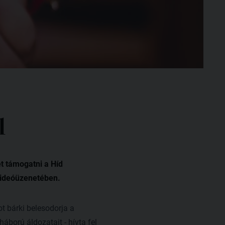
l
t támogatni a Híd
 videóüzenetében.
t bárki belesodorja a
áború áldozatait - hívta fel