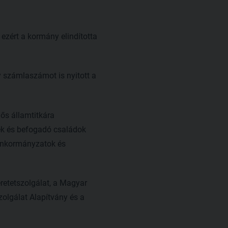
 ezért a kormány elindította
y számlaszámot is nyitott a
ős államtitkára
yek és befogadó családok
, önkormányzatok és
retetszolgálat, a Magyar
olgálat Alapítvány és a