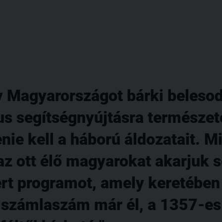
 Magyarországot bárki belesod
us segítségnyújtásra természe
nie kell a háború áldozatait. 
az ott élő magyarokat akarjuk s
áért programot, amely keretébe
A számlaszám már él, a 1357-es