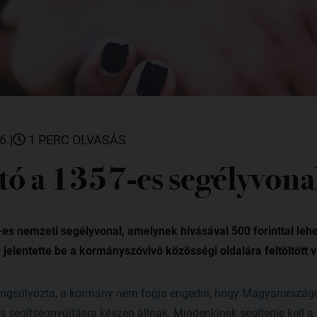
6.
|
1 PERC OLVASÁS
tó a 1357-es segélyvona
es nemzeti segélyvonal, amelynek hívásával 500 forinttal lehe
- jelentette be a kormányszóvivő közösségi oldalára feltöltött
hangsúlyozta, a kormány nem fogja engedni, hogy Magyarországo
 segítségnyújtásra készen állnak. Mindenkinek segítenie kell a h