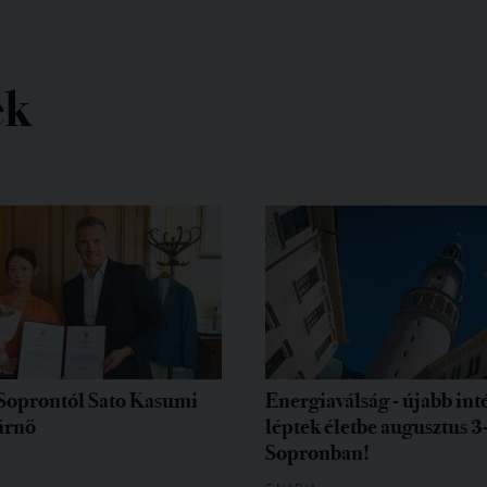
ek
Soprontól Sato Kasumi
Energiaválság - újabb in
árnő
léptek életbe augusztus 3
Sopronban!