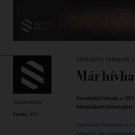
4 ÉVE
|
2022. FEBRUÁR. 2
Már hívha
Szombattól hívható a 1357-
SopronMédia
Kárpátaljáért összefogást 
Forrás:
MTI
Szentkirályi Alexandra is 
háborúba, de a humanitárius