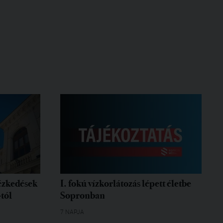
tézkedések
I. fokú vízkorlátozás lépett életbe
-tól
Sopronban
7 NAPJA