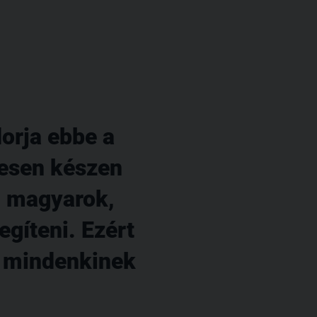
orja ebbe a
tesen készen
Mi magyarok,
egíteni. Ezért
n mindenkinek