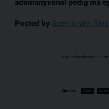
adományvonal pedig ma éjf
Posted by
Szentkirályi Ale
A borítókép illusztráció, fo
Címkék:
háború
kormán