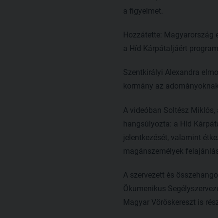
a figyelmet.
Hozzátette: Magyarország el
a Híd Kárpátaljáért program
Szentkirályi Alexandra elmo
kormány az adományoknak
A videóban Soltész Miklós, 
hangsúlyozta: a Híd Kárpáta
jelentkezését, valamint étk
magánszemélyek felajánlása
A szervezett és összehangol
Ökumenikus Segélyszervezet
Magyar Vöröskereszt is rész