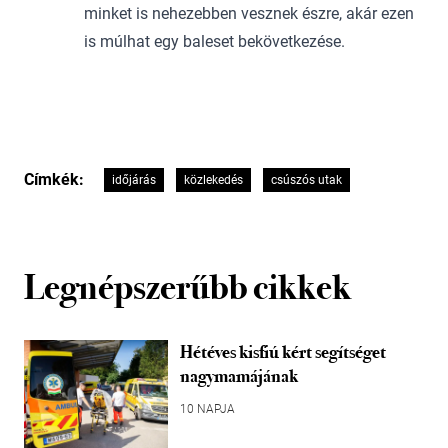
minket is nehezebben vesznek észre, akár ezen
is múlhat egy baleset bekövetkezése.
Címkék:
időjárás
közlekedés
csúszós utak
Legnépszerűbb cikkek
Hétéves kisfiú kért segítséget
nagymamájának
10 NAPJA