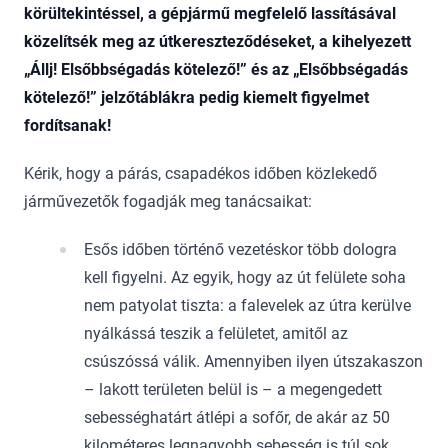
körültekintéssel, a gépjármű megfelelő lassításával
közelítsék meg az útkereszteződéseket, a kihelyezett
„Állj! Elsőbbségadás kötelező!” és az „Elsőbbségadás
kötelező!” jelzőtáblákra pedig kiemelt figyelmet
fordítsanak!
Kérik, hogy a párás, csapadékos időben közlekedő
járművezetők fogadják meg tanácsaikat:
Esős időben történő vezetéskor több dologra
kell figyelni. Az egyik, hogy az út felülete soha
nem patyolat tiszta: a falevelek az útra kerülve
nyálkássá teszik a felületet, amitől az
csúszóssá válik. Amennyiben ilyen útszakaszon
– lakott területen belül is – a megengedett
sebességhatárt átlépi a sofőr, de akár az 50
kilométeres legnagyobb sebesség is túl sok