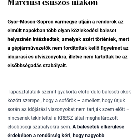
Márciusi csúszós utakon
Győr-Moson-Sopron vármegye útjain a rendőrök az
elmúlt napokban több olyan közlekedési baleset
helyszínén intézkedtek, amelyek azért történtek, mert
a gépjárművezetők nem fordítottak kellő figyelmet az
időjárási és útviszonyokra, illetve nem tartották be az
elsőbbségadás szabályait.
Tapasztalataik szerint gyakorta előforduló baleseti okok
között szerepel, hogy a sofőrök – amellett, hogy útjuk
során az időjárási viszonyokat nem tartják szem előtt –
nincsenek tekintettel a KRESZ által meghatározott
elsőbbségi szabályokra sem.
A balesetek elkerülése
érdekében a rendőrség kéri, hogy nagyobb