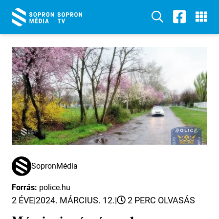
SopronMédia
Forrás:
police.hu
2 ÉVE
|
2024. MÁRCIUS. 12.
|
2 PERC OLVASÁS