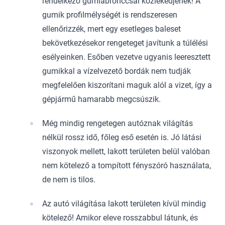
rendelkező gumiabronccsal közlekedjenek! A
gumik profilmélységét is rendszeresen
ellenőrizzék, mert egy esetleges baleset
bekövetkezésekor rengeteget javítunk a túlélési
esélyeinken. Esőben vezetve ugyanis leeresztett
gumikkal a vízelvezető bordák nem tudják
megfelelően kiszorítani maguk alól a vizet, így a
gépjármű hamarabb megcsúszik.
Még mindig rengetegen autóznak világítás
nélkül rossz idő, főleg eső esetén is. Jó látási
viszonyok mellett, lakott területen belül valóban
nem kötelező a tompított fényszóró használata,
de nem is tilos.
Az autó világítása lakott területen kívül mindig
kötelező! Amikor eleve rosszabbul látunk, és