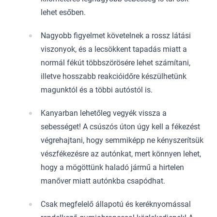
lehet esőben.
Nagyobb figyelmet követelnek a rossz látási
viszonyok, és a lecsökkent tapadás miatt a
normál fékút többszörösére lehet számítani,
illetve hosszabb reakcióidőre készülhetünk
magunktól és a többi autóstól is.
Kanyarban lehetőleg vegyék vissza a
sebességet! A csúszós úton úgy kell a fékezést
végrehajtani, hogy semmiképp ne kényszerítsük
vészfékezésre az autónkat, mert könnyen lehet,
hogy a mögöttünk haladó jármű a hirtelen
manőver miatt autónkba csapódhat.
Csak megfelelő állapotú és keréknyomással