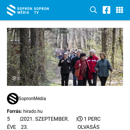
SopronMédia
Forrás:
hirado.hu
5
|
2021. SZEPTEMBER.
|
1 PERC
ÉVE
23.
OLVASÁS