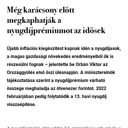
Még karácsony előtt
megkaphatják a
nyugdíjprémiumot az idősek
Újabb inflációs kiegészítést kapnak idén a nyugdíjasok,
a magas gazdasági növekedés eredményeiből ők is
részesülni fognak – jelentette be Orbán Viktor az
Országgyűlés első őszi ülésnapján. A miniszterelnök
tájékoztatása szerint a nyugdíjprémium várható
összege meghaladja az ötvenezer forintot. 2022
februárjában pedig folytatódik a 13. havi nyugdíj
visszaépítése.