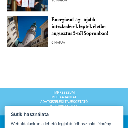
10 NAPJA
Energiaválság - újabb
intézkedések léptek életbe
augusztus 3-tól Sopronban!
6 NAPJA
IMPRESSZUM
MÉDIAAJÁNLAT
ADATKEZELÉSI TÁJÉKOZTATÓ
JOGI NYILATKOZAT
MODERÁLÁSI SZABÁLYZAT
Sütik használata
Weboldalunkon a lehető legjobb felhasználói élmény