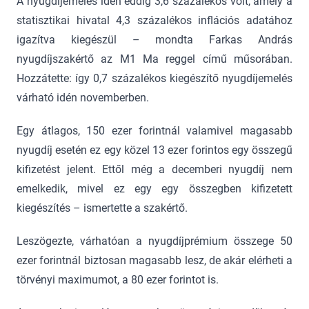
A nyugdíjemelés idén eddig 3,6 százalékos volt, amely a
statisztikai hivatal 4,3 százalékos inflációs adatához
igazítva kiegészül – mondta Farkas András
nyugdíjszakértő az M1 Ma reggel című műsorában.
Hozzátette: így 0,7 százalékos kiegészítő nyugdíjemelés
várható idén novemberben.
Egy átlagos, 150 ezer forintnál valamivel magasabb
nyugdíj esetén ez egy közel 13 ezer forintos egy összegű
kifizetést jelent. Ettől még a decemberi nyugdíj nem
emelkedik, mivel ez egy egy összegben kifizetett
kiegészítés – ismertette a szakértő.
Leszögezte, várhatóan a nyugdíjprémium összege 50
ezer forintnál biztosan magasabb lesz, de akár elérheti a
törvényi maximumot, a 80 ezer forintot is.