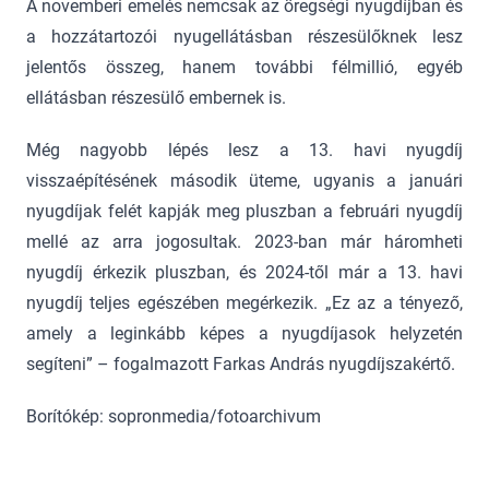
A novemberi emelés nemcsak az öregségi nyugdíjban és
a hozzátartozói nyugellátásban részesülőknek lesz
jelentős összeg, hanem további félmillió, egyéb
ellátásban részesülő embernek is.
Még nagyobb lépés lesz a 13. havi nyugdíj
visszaépítésének második üteme, ugyanis a januári
nyugdíjak felét kapják meg pluszban a februári nyugdíj
mellé az arra jogosultak. 2023-ban már háromheti
nyugdíj érkezik pluszban, és 2024-től már a 13. havi
nyugdíj teljes egészében megérkezik. „Ez az a tényező,
amely a leginkább képes a nyugdíjasok helyzetén
segíteni” – fogalmazott Farkas András nyugdíjszakértő.
Borítókép: sopronmedia/fotoarchivum