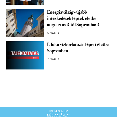
Energiaválság - újabb
intézkedések léptek életbe
augusztus 3-tól Sopronban!
5 NAPJA
I. fokú vízkorlátozás lépett életbe
Sopronban
7 NAPJA
IMPRESSZUM
MÉDIAAJÁNLAT