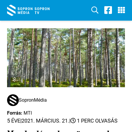
SopronMédia
Forrás:
MTI
5 ÉVE
|
2021. MÁRCIUS. 21.
|
1 PERC OLVASÁS