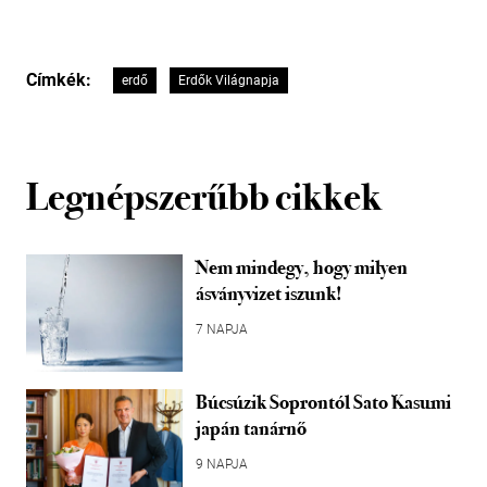
Címkék:
erdő
Erdők Világnapja
Legnépszerűbb cikkek
Nem mindegy, hogy milyen
ásványvizet iszunk!
7 NAPJA
Búcsúzik Soprontól Sato Kasumi
japán tanárnő
9 NAPJA