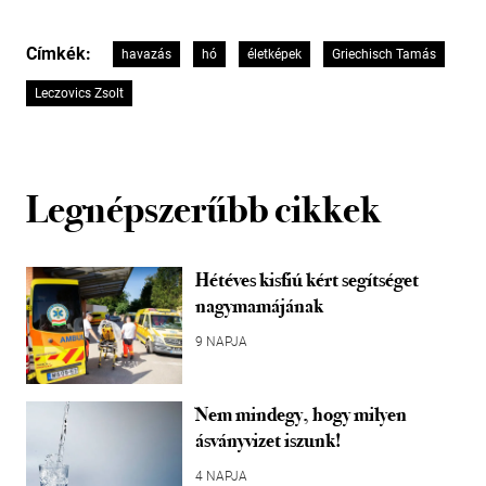
Címkék:
havazás
hó
életképek
Griechisch Tamás
Leczovics Zsolt
Legnépszerűbb cikkek
Hétéves kisfiú kért segítséget
nagymamájának
9 NAPJA
Nem mindegy, hogy milyen
ásványvizet iszunk!
4 NAPJA