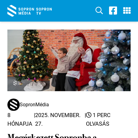
SopronMédia
8
|
2025. NOVEMBER.
|
1 PERC
HÓNAPJA
27.
OLVASÁS
Megérkezett Sopronba a