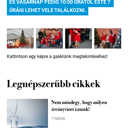
ÉS VASÁRNAP PEDIG 10:00 ÓRÁTÓL ESTE 7 
ÓRÁIG LEHET VELE TALÁLKOZNI.
Kattintson egy képre a galériánk megtekintéséhez!
Legnépszerűbb cikkek
Nem mindegy, hogy milyen
ásványvizet iszunk!
7 NAPJA