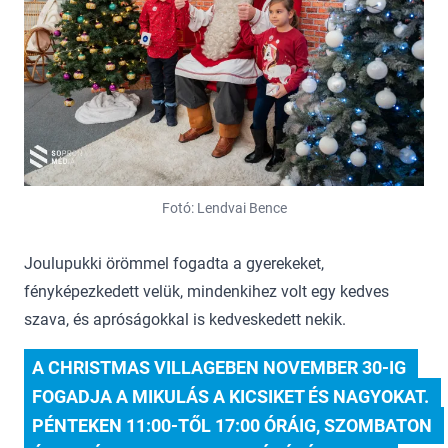
Fotó: Lendvai Bence
Joulupukki örömmel fogadta a gyerekeket,
fényképezkedett velük, mindenkihez volt egy kedves
szava, és apróságokkal is kedveskedett nekik.
A CHRISTMAS VILLAGEBEN NOVEMBER 30-IG 
FOGADJA A MIKULÁS A KICSIKET ÉS NAGYOKAT. 
PÉNTEKEN 11:00-TŐL 17:00 ÓRÁIG, SZOMBATON 