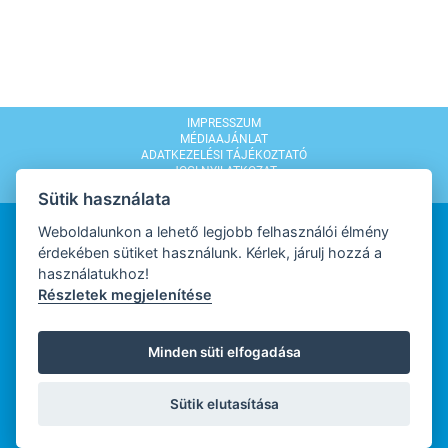
IMPRESSZUM
MÉDIAAJÁNLAT
ADATKEZELÉSI TÁJÉKOZTATÓ
JOGI NYILATKOZAT
MODERÁLÁSI SZABÁLYZAT
Sütik használata
Weboldalunkon a lehető legjobb felhasználói élmény
érdekében sütiket használunk. Kérlek, járulj hozzá a
használatukhoz!
Részletek megjelenítése
WEBDESIGN
Minden süti elfogadása
WEBFEJLESZTŐ
Sütik elutasítása