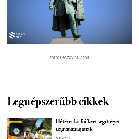
fotó: Leczovics Zsolt
Legnépszerűbb cikkek
Hétéves kisfiú kért segítséget
nagymamájának
9 NAPJA