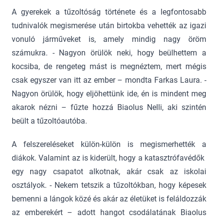
A gyerekek a tűzoltóság története és a legfontosabb
tudnivalók megismerése után birtokba vehették az igazi
vonuló járműveket is, amely mindig nagy öröm
számukra. - Nagyon örülök neki, hogy beülhettem a
kocsiba, de rengeteg mást is megnéztem, mert mégis
csak egyszer van itt az ember – mondta Farkas Laura. -
Nagyon örülök, hogy eljöhettünk ide, én is mindent meg
akarok nézni – fűzte hozzá Biaolus Nelli, aki szintén
beült a tűzoltóautóba.
A felszereléseket külön-külön is megismerhették a
diákok. Valamint az is kiderült, hogy a katasztrófavédők
egy nagy csapatot alkotnak, akár csak az iskolai
osztályok. - Nekem tetszik a tűzoltókban, hogy képesek
bemenni a lángok közé és akár az életüket is feláldozzák
az emberekért – adott hangot csodálatának Biaolus