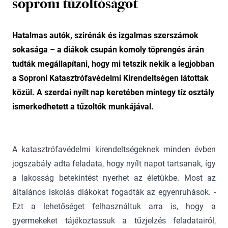
soproni tűzoltóságot
Hatalmas autók, szirénák és izgalmas szerszámok
sokasága – a diákok csupán komoly töprengés árán
tudták megállapítani, hogy mi tetszik nekik a legjobban
a Soproni Katasztrófavédelmi Kirendeltségen látottak
közül. A szerdai nyílt nap keretében mintegy tíz osztály
ismerkedhetett a tűzoltók munkájával.
A katasztrófavédelmi kirendeltségeknek minden évben
jogszabály adta feladata, hogy nyílt napot tartsanak, így
a lakosság betekintést nyerhet az életükbe. Most az
általános iskolás diákokat fogadták az egyenruhások. -
Ezt a lehetőséget felhasználtuk arra is, hogy a
gyermekeket tájékoztassuk a tűzjelzés feladatairól,