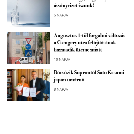
ásványvizet iszunk!
5 NAPJA
Augusztus 1-től forgalmi változás
a Csengery utca felújításának
harmadik üteme miatt
10 NAPJA
Búcsúzik Soprontól Sato Kasumi
japán tanárnő
8 NAPJA