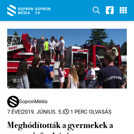
SopronMédia
7 ÉVE
|
2019. JÚNIUS. 5.
|
1 PERC OLVASÁS
Meghódították a gyermekek a