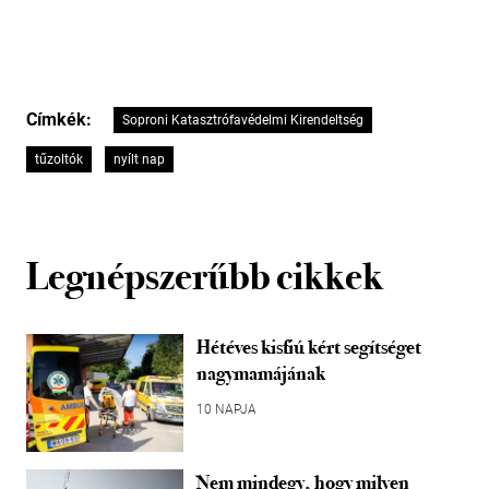
Címkék:
Soproni Katasztrófavédelmi Kirendeltség
tűzoltók
nyílt nap
Legnépszerűbb cikkek
Hétéves kisfiú kért segítséget
nagymamájának
10 NAPJA
Nem mindegy, hogy milyen