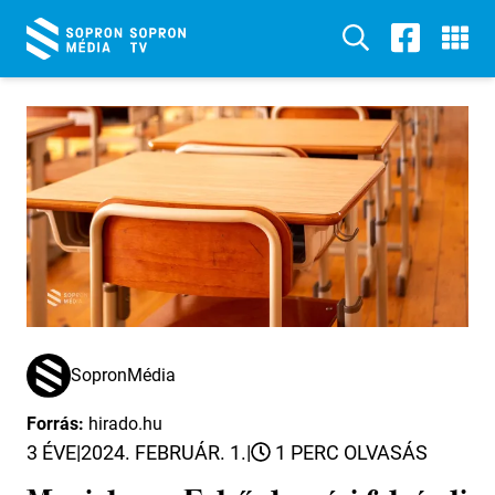
SopronMédia
Forrás:
hirado.hu
3 ÉVE
|
2024. FEBRUÁR. 1.
|
1 PERC OLVASÁS