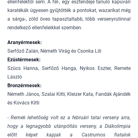
ellenfelektől sem. A fél-, egy esztendeje tanuló kapuvári
karatékák ügyesen gyűjtötték a pontokat, wazarikat még
a sárga-, zöld öves tapasztaltabb, több versenyrutinnal
rendelkező ellenfeleikkel szemben.
Aranyérmesek:
Serfőző Zalán, Németh Virág és Csonka Lili
Ezüstérmesek:
Szücs Hanna, Serfőző Hanga, Nyikos Eszter, Remete
László
Bronzérmesek:
Németh János, Szalai Kitti, Kleizer Kata, Fandák Ajándék
és Kovács Kitti
- Remek lehetőség volt ez a februári tatai verseny arra,
hogy a legnagyobb utánpótlás verseny, a Diákolimpia
előtt képet kapjak a Castrumos fiatalok