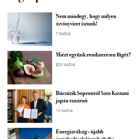
Nem mindegy, hogy milyen
ásványvizet iszunk!
7 NAPJA
Miért együnk rendszeresen fügét?
EGY NAPJA
Búcsúzik Soprontól Sato Kasumi
japán tanárnő
10 NAPJA
Energiaválság - újabb
intézkedések léptek életbe