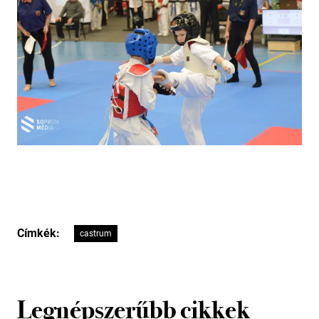
Címkék:
castrum
Legnépszerűbb cikkek