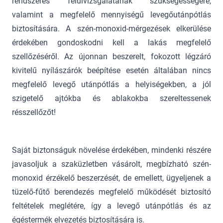
rendszeres felülvizsgálatának szükségességére,
valamint a megfelelő mennyiségű levegőutánpótlás
biztosítására. A szén-monoxid-mérgezések elkerülése
érdekében gondoskodni kell a lakás megfelelő
szellőzéséről. Az újonnan beszerelt, fokozott légzáró
kivitelű nyílászárók beépítése esetén általában nincs
megfelelő levegő utánpótlás a helyiségekben, a jól
szigetelő ajtókba és ablakokba szereltessenek
résszellőzőt!
Saját biztonságuk növelése érdekében, mindenki részére
javasoljuk a szaküzletben vásárolt, megbízható szén-
monoxid érzékelő beszerzését, de emellett, ügyeljenek a
tüzelő-fűtő berendezés megfelelő működését biztosító
feltételek meglétére, így a levegő utánpótlás és az
égéstermék elvezetés biztosítására is.