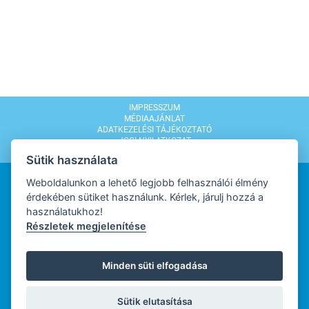
IMPRESSZUM
MÉDIAAJÁNLAT
ADATKEZELÉSI TÁJÉKOZTATÓ
JOGI NYILATKOZAT
MODERÁLÁSI SZABÁLYZAT
Sütik használata
Weboldalunkon a lehető legjobb felhasználói élmény
érdekében sütiket használunk. Kérlek, járulj hozzá a
használatukhoz!
Részletek megjelenítése
WEBDESIGN
Minden süti elfogadása
WEBFEJLESZTŐ
Sütik elutasítása