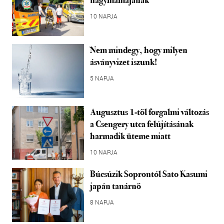
nagymamájának
10 NAPJA
Nem mindegy, hogy milyen
ásványvizet iszunk!
5 NAPJA
Augusztus 1-től forgalmi változás
a Csengery utca felújításának
harmadik üteme miatt
10 NAPJA
Búcsúzik Soprontól Sato Kasumi
japán tanárnő
8 NAPJA