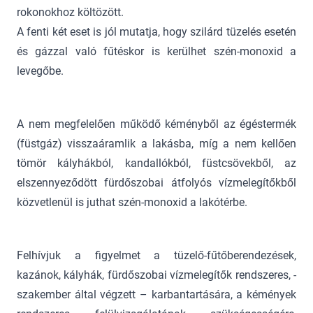
rokonokhoz költözött.
A fenti két eset is jól mutatja, hogy szilárd tüzelés esetén
és gázzal való fűtéskor is kerülhet szén-monoxid a
levegőbe.
A nem megfelelően működő kéményből az égéstermék
(füstgáz) visszaáramlik a lakásba, míg a nem kellően
tömör kályhákból, kandallókból, füstcsövekből, az
elszennyeződött fürdőszobai átfolyós vízmelegítőkből
közvetlenül is juthat szén-monoxid a lakótérbe.
Felhívjuk a figyelmet a tüzelő-fűtőberendezések,
kazánok, kályhák, fürdőszobai vízmelegítők rendszeres, -
szakember által végzett – karbantartására, a kémények