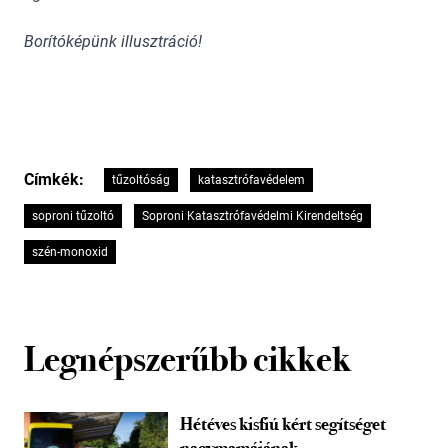
Borítóképünk illusztráció!
Címkék:
tűzoltóság
katasztrófavédelem
soproni tűzoltó
Soproni Katasztrófavédelmi Kirendeltség
szén-monoxid
Legnépszerűbb cikkek
Hétéves kisfiú kért segítséget