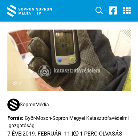
SopronMédia
Forrás:
Győr-Moson-Sopron Megyei Katasztrófavédelmi
Igazgatóság
7 ÉVE
|
2019. FEBRUÁR. 11.
|
1 PERC OLVASÁS