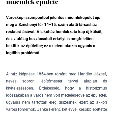
műemlék épülete
Városképi szempontból jelentős műemléképület újul
meg a Széchenyi tér 14–15. szám alatti társasház
restaurálásával. A lakóház homlokzata kap új külsőt,
és az utólag hozzácsatolt erkélyt is megfelelően
bekötik az épületbe; ez az elem okozta ugyanis a
legtöbb problémát.
A ház kiépítése 1854-ben történt meg Handler József,
neves soproni építőmester tervei alapján és
kivitelezésében. Érdekesség, hogy a historizmus
időszakában a város nem volt megelégedve az épülettel,
ugyanis nem tartották elég díszesnek, ezért az akkori
városi főmérnök, Janke Ferenc két évvel később építtette