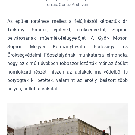
forrás: Göncz Archívum
Az épület története mellett a felújításról kérdeztük dr.
Tárkányi Sándor, építészt, örökségvédőt, Sopron
belvárosának műemlék-felügyelőjét. A Győr- Moson
Sopron Megyei Kormányhivatal Építésügyi és
Örökségvédelmi Főosztályának munkatársa elmondta,
hogy az elmúlt években többször lezárták már az épület
homlokzati részét, hiszen az ablakok mellvédeiből is
potyogtak ki betétek, valamint az erkély beázott több
helyen, hullott a vakolat.