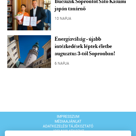
Búcsúzik Soprontól Sato Kasumi
japán tanárnő
10 NAPJA
Energiaválság - újabb
intézkedések léptek életbe
augusztus 3-tól Sopronban!
6 NAPJA
IMPRESSZUM
MÉDIAAJÁNLAT
ADATKEZELÉSI TÁJÉKOZTATÓ
JOGI NYILATKOZAT