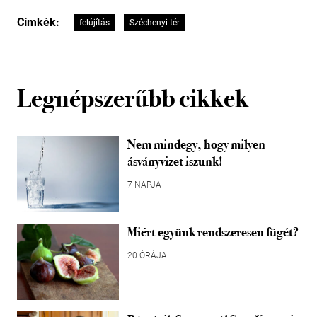
Címkék:
felújítás
Széchenyi tér
Legnépszerűbb cikkek
Nem mindegy, hogy milyen
ásványvizet iszunk!
7 NAPJA
Miért együnk rendszeresen fügét?
20 ÓRÁJA