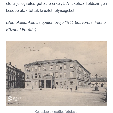
elé a jellegzetes gótizáló erkélyt. A lakóház földszintjén
később alakítottak ki üzlethelyiségeket.
(Borítóképünkön az épület fotója 1961-ből, forrás: Forster
Központ Fotótár)
Képeslap az épület fotójával