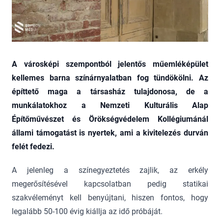
A városképi szempontból jelentős műemléképület
kellemes barna színárnyalatban fog tündökölni. Az
építtető maga a társasház tulajdonosa, de a
munkálatokhoz a Nemzeti Kulturális Alap
Építőművészet és Örökségvédelem Kollégiumánál
állami támogatást is nyertek, ami a kivitelezés durván
felét fedezi.
A jelenleg a színegyeztetés zajlik, az erkély
megerősítésével kapcsolatban pedig statikai
szakvéleményt kell benyújtani, hiszen fontos, hogy
legalább 50-100 évig kiállja az idő próbáját.