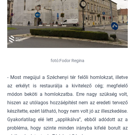
fotó:Fodor Regina
- Most megújul a Széchenyi tér felőli homlokzat, illetve
az erkélyt is restaurálja a kivitelező cég; megfelelő
módon beköti a homlokzatba. Erre nagy szükség volt,
hiszen az utólagos hozzáépítést nem az eredeti tervező
készítette, ezért látható, hogy nem volt jó az illeszkedése.
Gyakorlatilag elé lett „applikálva”, ebből adódott az a
probléma, hogy szinte minden irányba kifelé borult az