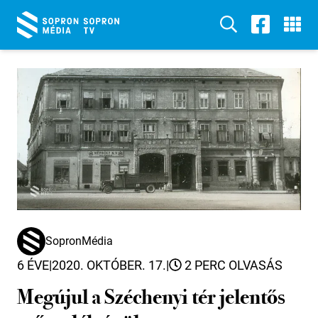
SopronMédia
6 ÉVE
|
2020. OKTÓBER. 17.
|
2 PERC OLVASÁS
Megújul a Széchenyi tér jelentős