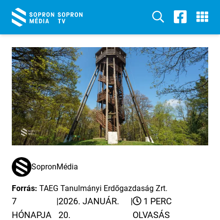
SopronMédia
Forrás:
TAEG Tanulmányi Erdőgazdaság Zrt.
7
|
2026. JANUÁR.
|
1 PERC
HÓNAPJA
20.
OLVASÁS