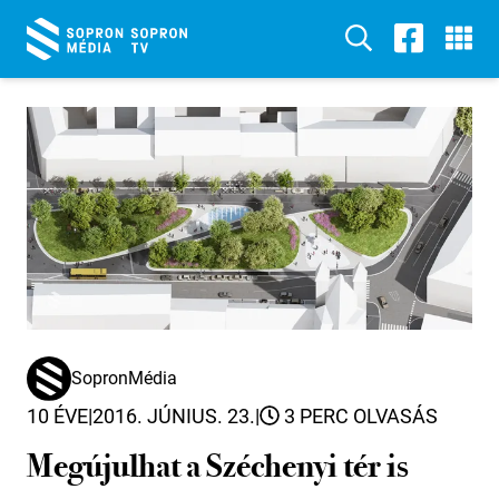
SopronMédia
10 ÉVE
|
2016. JÚNIUS. 23.
|
3 PERC OLVASÁS
Megújulhat a Széchenyi tér is