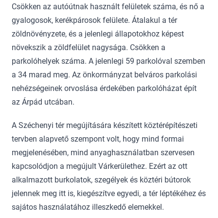
Csökken az autóútnak használt felületek száma, és nő a
gyalogosok, kerékpárosok felülete. Átalakul a tér
zöldnövényzete, és a jelenlegi állapotokhoz képest
növekszik a zöldfelület nagysága. Csökken a
parkolóhelyek száma. A jelenlegi 59 parkolóval szemben
a 34 marad meg. Az önkormányzat belváros parkolási
nehézségeinek orvoslása érdekében parkolóházat épít
az Árpád utcában.
A Széchenyi tér megújítására készített köztérépítészeti
tervben alapvető szempont volt, hogy mind formai
megjelenésében, mind anyaghasználatban szervesen
kapcsolódjon a megújult Várkerülethez. Ezért az ott
alkalmazott burkolatok, szegélyek és köztéri bútorok
jelennek meg itt is, kiegészítve egyedi, a tér léptékéhez és
sajátos használatához illeszkedő elemekkel.