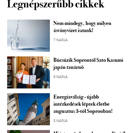
Legnépszerűbb cikkek
Nem mindegy, hogy milyen
ásványvizet iszunk!
7 NAPJA
Búcsúzik Soprontól Sato Kasumi
japán tanárnő
9 NAPJA
Energiaválság - újabb
intézkedések léptek életbe
augusztus 3-tól Sopronban!
5 NAPJA