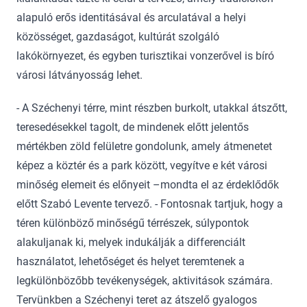
alapuló erős identitásával és arculatával a helyi
közösséget, gazdaságot, kultúrát szolgáló
lakókörnyezet, és egyben turisztikai vonzerővel is bíró
városi látványosság lehet.
- A Széchenyi térre, mint részben burkolt, utakkal átszőtt,
teresedésekkel tagolt, de mindenek előtt jelentős
mértékben zöld felületre gondolunk, amely átmenetet
képez a köztér és a park között, vegyítve e két városi
minőség elemeit és előnyeit –mondta el az érdeklődők
előtt Szabó Levente tervező. - Fontosnak tartjuk, hogy a
téren különböző minőségű térrészek, súlypontok
alakuljanak ki, melyek indukálják a differenciált
használatot, lehetőséget és helyet teremtenek a
legkülönbözőbb tevékenységek, aktivitások számára.
Tervünkben a Széchenyi teret az átszelő gyalogos