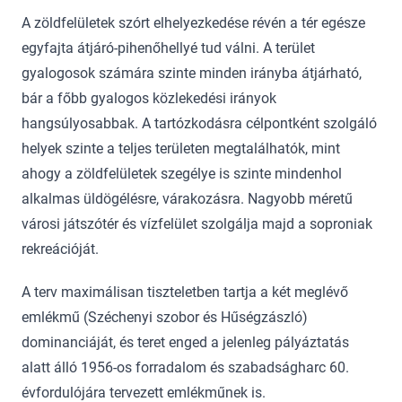
A zöldfelületek szórt elhelyezkedése révén a tér egésze
egyfajta átjáró-pihenőhellyé tud válni. A terület
gyalogosok számára szinte minden irányba átjárható,
bár a főbb gyalogos közlekedési irányok
hangsúlyosabbak. A tartózkodásra célpontként szolgáló
helyek szinte a teljes területen megtalálhatók, mint
ahogy a zöldfelületek szegélye is szinte mindenhol
alkalmas üldögélésre, várakozásra. Nagyobb méretű
városi játszótér és vízfelület szolgálja majd a soproniak
rekreációját.
A terv maximálisan tiszteletben tartja a két meglévő
emlékmű (Széchenyi szobor és Hűségzászló)
dominanciáját, és teret enged a jelenleg pályáztatás
alatt álló 1956-os forradalom és szabadságharc 60.
évfordulójára tervezett emlékműnek is.