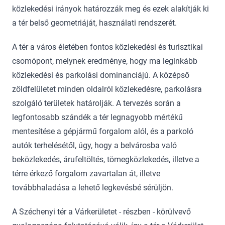
közlekedési irányok határozzák meg és ezek alakítják ki
a tér belső geometriáját, használati rendszerét.
A tér a város életében fontos közlekedési és turisztikai
csomópont, melynek eredménye, hogy ma leginkább
közlekedési és parkolási dominanciájú. A középső
zöldfelületet minden oldalról közlekedésre, parkolásra
szolgáló területek határolják. A tervezés során a
legfontosabb szándék a tér legnagyobb mértékű
mentesítése a gépjármű forgalom alól, és a parkoló
autók terhelésétől, úgy, hogy a belvárosba való
beközlekedés, árufeltöltés, tömegközlekedés, illetve a
térre érkező forgalom zavartalan át, illetve
továbbhaladása a lehető legkevésbé sérüljön.
A Széchenyi tér a Várkerületet - részben - körülvevő