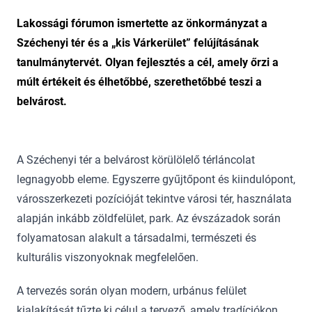
Lakossági fórumon ismertette az önkormányzat a
Széchenyi tér és a „kis Várkerület” felújításának
tanulmánytervét. Olyan fejlesztés a cél, amely őrzi a
múlt értékeit és élhetőbbé, szerethetőbbé teszi a
belvárost.
A Széchenyi tér a belvárost körülölelő térláncolat
legnagyobb eleme. Egyszerre gyűjtőpont és kiindulópont,
városszerkezeti pozícióját tekintve városi tér, használata
alapján inkább zöldfelület, park. Az évszázadok során
folyamatosan alakult a társadalmi, természeti és
kulturális viszonyoknak megfelelően.
A tervezés során olyan modern, urbánus felület
kialakítását tűzte ki célul a tervező, amely tradíciókon