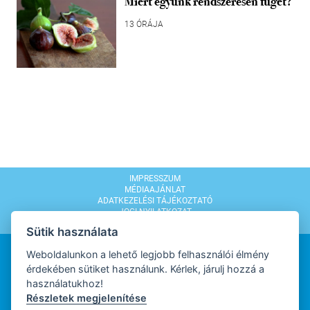
Miért együnk rendszeresen fügét?
13 ÓRÁJA
IMPRESSZUM
MÉDIAAJÁNLAT
ADATKEZELÉSI TÁJÉKOZTATÓ
JOGI NYILATKOZAT
MODERÁLÁSI SZABÁLYZAT
Sütik használata
Weboldalunkon a lehető legjobb felhasználói élmény
érdekében sütiket használunk. Kérlek, járulj hozzá a
használatukhoz!
Részletek megjelenítése
WEBDESIGN