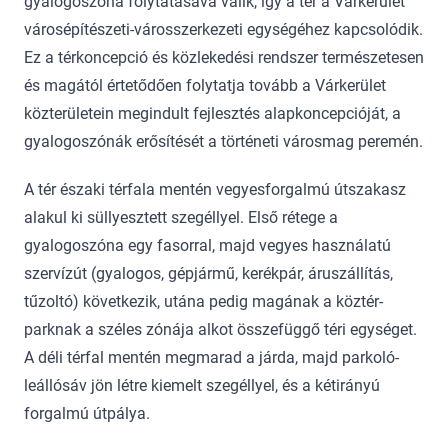
gyalogoszóna folytatásává válik, így a tér a Várkerület
városépítészeti-városszerkezeti egységéhez kapcsolódik.
Ez a térkoncepció és közlekedési rendszer természetesen
és magától értetődően folytatja tovább a Várkerület
közterületein megindult fejlesztés alapkoncepcióját, a
gyalogoszónák erősítését a történeti városmag peremén.
A tér északi térfala mentén vegyesforgalmú útszakasz
alakul ki süllyesztett szegéllyel. Első rétege a
gyalogoszóna egy fasorral, majd vegyes használatú
szervízút (gyalogos, gépjármű, kerékpár, áruszállítás,
tűzoltó) következik, utána pedig magának a köztér-
parknak a széles zónája alkot összefüggő téri egységet.
A déli térfal mentén megmarad a járda, majd parkoló-
leállósáv jön létre kiemelt szegéllyel, és a kétirányú
forgalmú útpálya.