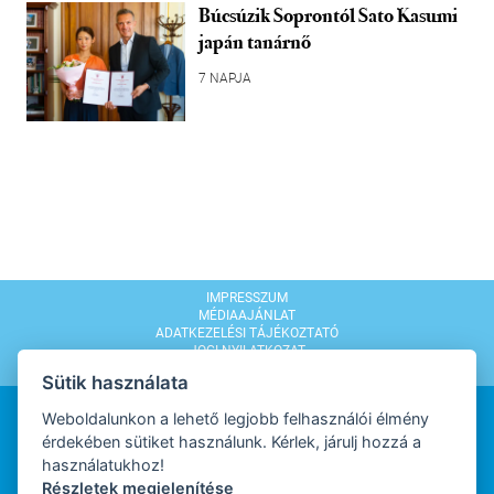
Búcsúzik Soprontól Sato Kasumi
japán tanárnő
7 NAPJA
IMPRESSZUM
MÉDIAAJÁNLAT
ADATKEZELÉSI TÁJÉKOZTATÓ
JOGI NYILATKOZAT
MODERÁLÁSI SZABÁLYZAT
Sütik használata
Weboldalunkon a lehető legjobb felhasználói élmény
érdekében sütiket használunk. Kérlek, járulj hozzá a
használatukhoz!
Részletek megjelenítése