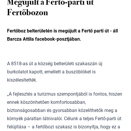
Megújult a Fertő-parti út
Fertőbozon
Fertőboz belterületén is megújult a Fertő parti út - áll
Barcza Attila facebook-posztjában.
A 8518-as út a község belterületi szakaszán új
burkolatot kapott, emellett a buszöblöket is
kiszélesítették.
„A fejlesztés a turizmus szempontjából is fontos, hiszen
ennek köszönhetően komfortosabban,
biztonságosabban és gyorsabban közelíthetők meg a
környék páratlan látnivalói. Célunk a teljes Fertő-parti út
felújítása – a fertőbozi szakasz is bizonyítja, hogy ez a