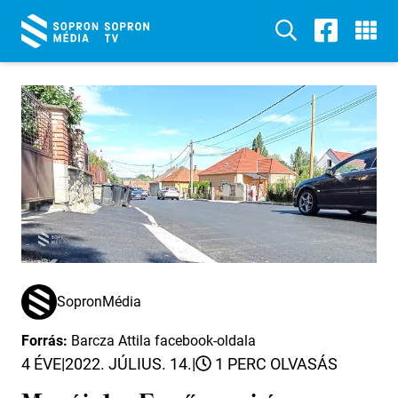
SopronMédia
Forrás:
Barcza Attila facebook-oldala
4 ÉVE
|
2022. JÚLIUS. 14.
|
1 PERC OLVASÁS