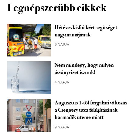
Legnépszerűbb cikkek
Hétéves kisfiú kért segítséget
nagymamájának
9 NAPJA
Nem mindegy, hogy milyen
ásványvizet iszunk!
4 NAPJA
Augusztus 1-től forgalmi változás
a Csengery utca felújításának
harmadik üteme miatt
9 NAPJA