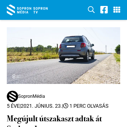
SopronMédia
5 ÉVE
|
2021. JÚNIUS. 23.
|
1 PERC OLVASÁS
Megújult útszakaszt adtak át