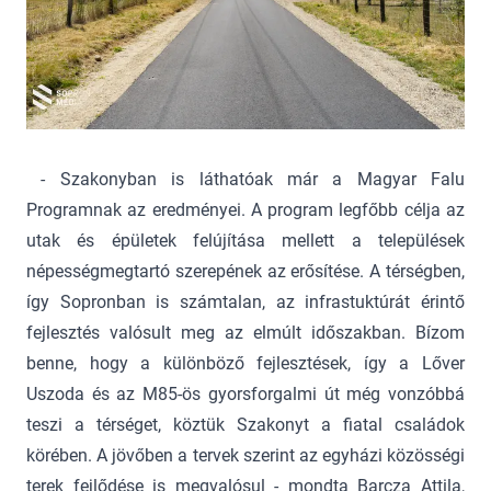
- Szakonyban is láthatóak már a Magyar Falu
Programnak az eredményei. A program legfőbb célja az
utak és épületek felújítása mellett a települések
népességmegtartó szerepének az erősítése. A térségben,
így Sopronban is számtalan, az infrastuktúrát érintő
fejlesztés valósult meg az elmúlt időszakban. Bízom
benne, hogy a különböző fejlesztések, így a Lőver
Uszoda és az M85-ös gyorsforgalmi út még vonzóbbá
teszi a térséget, köztük Szakonyt a fiatal családok
körében. A jövőben a tervek szerint az egyházi közösségi
terek fejlődése is megvalósul - mondta Barcza Attila,