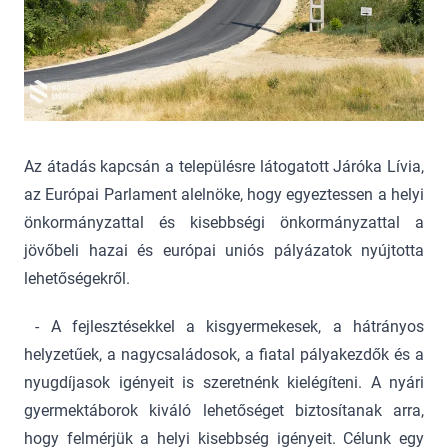
Az átadás kapcsán a településre látogatott Járóka Lívia,
az Európai Parlament alelnöke, hogy egyeztessen a helyi
önkormányzattal és kisebbségi önkormányzattal a
jövőbeli hazai és európai uniós pályázatok nyújtotta
lehetőségekről.
- A fejlesztésekkel a kisgyermekesek, a hátrányos
helyzetűek, a nagycsaládosok, a fiatal pályakezdők és a
nyugdíjasok igényeit is szeretnénk kielégíteni. A nyári
gyermektáborok kiváló lehetőséget biztosítanak arra,
hogy felmérjük a helyi kisebbség igényeit. Célunk egy