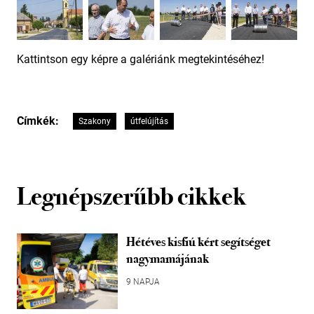
Kattintson egy képre a galériánk megtekintéséhez!
Címkék:
Szakony
útfelújítás
Legnépszerűbb cikkek
Hétéves kisfiú kért segítséget
nagymamájának
9 NAPJA