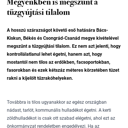
Megyénkben is megszűnt a
tűzgyújtási tilalom
A hosszú szárazságot követő eső hatására Bács-
Kiskun, Békés és Csongrád-Csanád megye kivételével
megszűnt a tűzgyújtási tilalom. Ez nem azt jelenti, hogy
kontrollálatlanul lehet égetni, hanem azt, hogy
mostantól nem tilos az erdőkben, facsoportokban,
fasorokban és ezek kétszáz méteres körzetében tüzet
rakni a kijelölt tűzrakóhelyeken.
Továbbra is tilos ugyanakkor az egész országban
nádast, tarlót, kommunális hulladékot égetni. A kerti
zöldhulladékot is csak ott szabad elégetni, ahol ezt az
önkormányzat rendeletben engedélyezi. Ha az