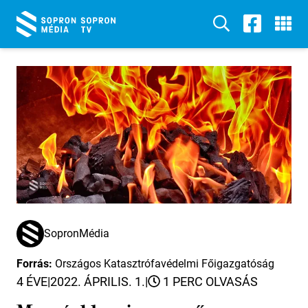
SopronMédia
Forrás:
Országos Katasztrófavédelmi Főigazgatóság
4 ÉVE
|
2022. ÁPRILIS. 1.
|
1 PERC OLVASÁS