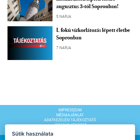
augusztus 3-tól Sopronban!
5 NAPJA
I. fokú vízkorlátozás lépett életbe
Sopronban
7 NAPJA
IMPRESSZUM
MÉDIAAJÁNLAT
ADATKEZELÉSI TÁJÉKOZTATÓ
JOGI NYILATKOZAT
MODERÁLÁSI SZABÁLYZAT
Sütik használata