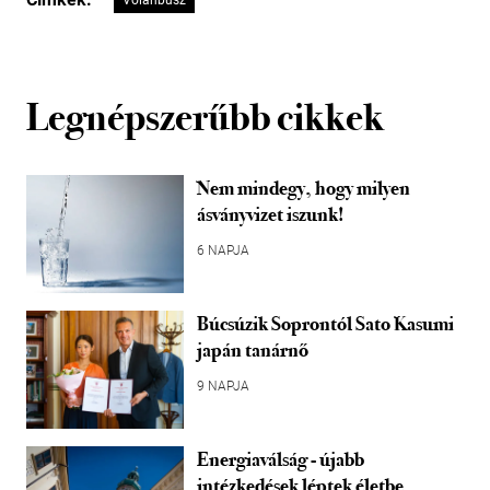
Volánbusz
Legnépszerűbb cikkek
Nem mindegy, hogy milyen
ásványvizet iszunk!
6 NAPJA
Búcsúzik Soprontól Sato Kasumi
japán tanárnő
9 NAPJA
Energiaválság - újabb
intézkedések léptek életbe