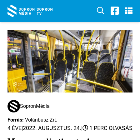
SopronMédia
Forrás:
Volánbusz Zrt.
4 ÉVE
|
2022. AUGUSZTUS. 24.
|
1 PERC OLVASÁS