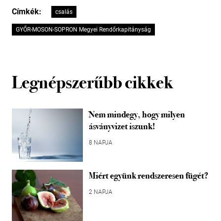
Címkék:
csalás
GYŐR-MOSON-SOPRON Megyei Rendőrkapitányság
Legnépszerűbb cikkek
Nem mindegy, hogy milyen
ásványvizet iszunk!
8 NAPJA
Miért együnk rendszeresen fügét?
2 NAPJA