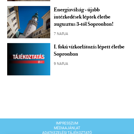
Energiaválság - újabb
intézkedések léptek életbe
augusztus 3-tól Sopronban!
7 NAPJA
I. fokú vízkorlátozás lépett életbe
Sopronban
9 NAPJA
IMPRESSZUM
MÉDIAAJÁNLAT
ADATKEZELÉSI TÁJÉKOZTATÓ