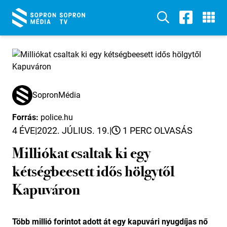
SopronMédia
Forrás:
police.hu
4 ÉVE
|
2022. JÚLIUS. 19.
|
1 PERC OLVASÁS
Milliókat csaltak ki egy
kétségbeesett idős hölgytől
Kapuváron
Több millió forintot adott át egy kapuvári nyugdíjas nő