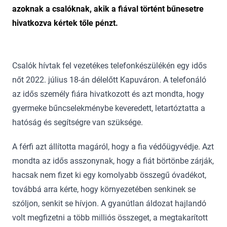
azoknak a csalóknak, akik a fiával történt bűnesetre
hivatkozva kértek tőle pénzt.
Csalók hívtak fel vezetékes telefonkészülékén egy idős
nőt 2022. július 18-án délelőtt Kapuváron. A telefonáló
az idős személy fiára hivatkozott és azt mondta, hogy
gyermeke bűncselekménybe keveredett, letartóztatta a
hatóság és segítségre van szüksége.
A férfi azt állította magáról, hogy a fia védőügyvédje. Azt
mondta az idős asszonynak, hogy a fiát börtönbe zárják,
hacsak nem fizet ki egy komolyabb összegű óvadékot,
továbbá arra kérte, hogy környezetében senkinek se
szóljon, senkit se hívjon. A gyanútlan áldozat hajlandó
volt megfizetni a több milliós összeget, a megtakarított