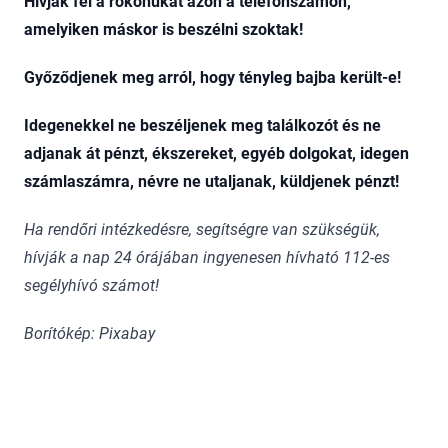
Hívják fel a rokonukat azon a telefonszámon,
amelyiken máskor is beszélni szoktak!
Győződjenek meg arról, hogy tényleg bajba került-e!
Idegenekkel ne beszéljenek meg találkozót és ne
adjanak át pénzt, ékszereket, egyéb dolgokat, idegen
számlaszámra, névre ne utaljanak, küldjenek pénzt!
Ha rendőri intézkedésre, segítségre van szükségük,
hívják a nap 24 órájában ingyenesen hívható 112-es
segélyhívó számot!
Borítókép: Pixabay