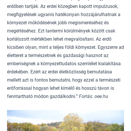
erdőben tartják. Az erdei közegben kapott impulzusok,
megfigyelések ugyanis hatékonyan hozzájárulhatnak a
környezet működésének jobb megismeréséhez és
megértéséhez. Ezt tantermi körülmények között csak
korlátozott mértékben lehet megvalósítani. Az erdő
kicsiben olyan, mint a teljes földi környezet. Egyszerre ad
életteret a természetnek és gazdasági hasznot az
emberiségnek a környezettudatos szemlélet kialakítása
érdekében. Ezért az erdei életközösség bemutatása
mellett azt is fontos bemutatni, hogy ezzel a természeti
erőforrással hogyan lehet kímélő és hosszú távon is
fenntartható módon gazdálkodni.”
Forrás: oee.hu