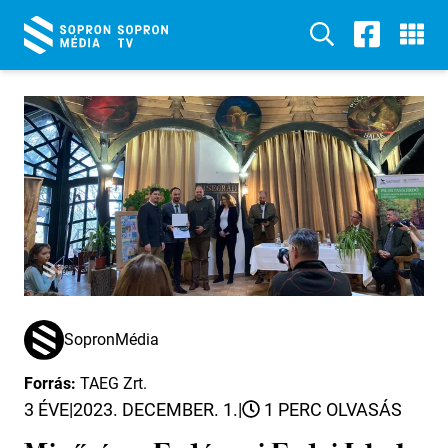
SopronMédia
Forrás:
TAEG Zrt.
3 ÉVE
|
2023. DECEMBER. 1.
|
1 PERC OLVASÁS