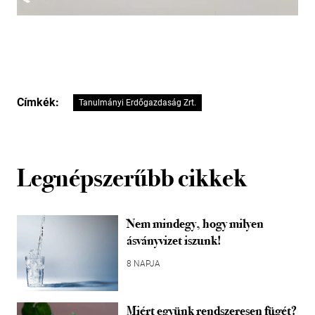
Címkék:
Tanulmányi Erdőgazdaság Zrt.
Legnépszerűbb cikkek
Nem mindegy, hogy milyen
ásványvizet iszunk!
8 NAPJA
Miért együnk rendszeresen fügét?