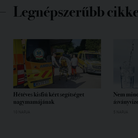
Legnépszerűbb cikk
Hétéves kisfiú kért segítséget
Nem mind
nagymamájának
ásványvize
10 NAPJA
5 NAPJA