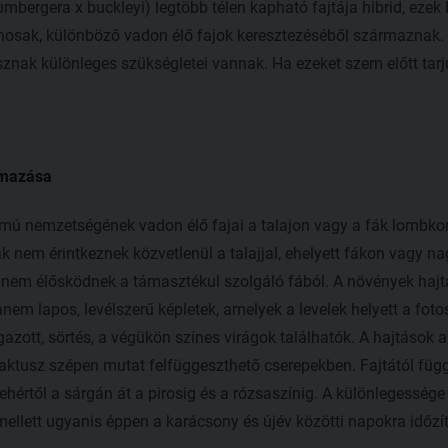
bergera x buckleyi) legtöbb télen kapható fajtája hibrid, ezek B
onosak, különböző vadon élő fajok keresztezéséből származnak. 
znak különleges szükségletei vannak. Ha ezeket szem előtt tarju
rmazása
mú nemzetségének vadon élő fajai a talajon vagy a fák lombko
iták nem érintkeznek közvetlenül a talajjal, ehelyett fákon vagy
em élősködnek a támasztékul szolgáló fából. A növények hajtás
nem lapos, levélszerű képletek, amelyek a levelek helyett a foto
gazott, sörtés, a végükön színes virágok találhatók. A hajtások
 kaktusz szépen mutat felfüggeszthető cserepekben. Fajtától f
ehértől a sárgán át a pirosig és a rózsaszínig. A különlegessége
mellett ugyanis éppen a karácsony és újév közötti napokra időzí