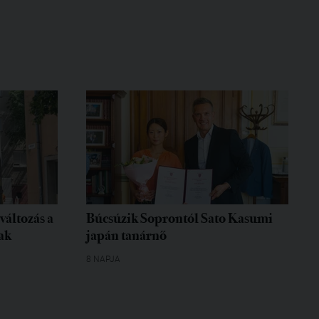
változás a
Búcsúzik Soprontól Sato Kasumi
ak
japán tanárnő
8 NAPJA