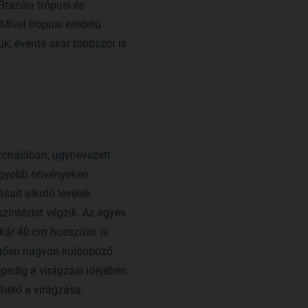
razília trópusi és
Mivel trópusi eredetű
k, évente akár többször is
ronájában, úgynevezett
 nagyobb növényeken
ait alkotó levelek
szintézist végzik. Az egyes
 akár 40 cm hosszúak is
üggően nagyon különböző
 pedig a virágzási idejében
thető a virágzása.