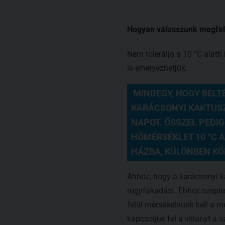
Hogyan válasszunk megfel
Nem tolerálja a 10 °C alatt
is elhelyezhetjük.
 MINDEGY, HOGY BELT
KARÁCSONYI KAKTUSZ
NAPOT. ŐSSZEL PEDIG
HŐMÉRSÉKLET 10 °C A
HÁZBA, KÜLÖNBEN KÖ
Ahhoz, hogy a karácsonyi k
rügyfakadást. Ehhez szeptem
felül mérsékelnünk kell a m
kapcsoljuk fel a villanyt 