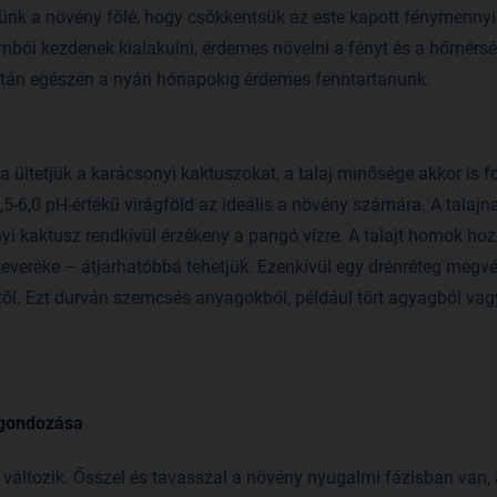
ünk a növény fölé, hogy csökkentsük az este kapott fénymennyis
bói kezdenek kialakulni, érdemes növelni a fényt és a hőmérsékl
tán egészen a nyári hónapokig érdemes fenntartanunk.
 ültetjük a karácsonyi kaktuszokat, a talaj minősége akkor is
,5-6,0 pH-értékű virágföld az ideális a növény számára. A talajna
onyi kaktusz rendkívül érzékeny a pangó vízre. A talajt homok h
everéke – átjárhatóbbá tehetjük. Ezenkívül egy drénréteg megvé
től. Ezt durván szemcsés anyagokból, például tört agyagból vag
 gondozása
áltozik. Ősszel és tavasszal a növény nyugalmi fázisban van,