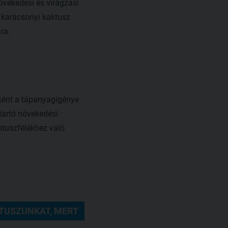
növekedési és virágzási
 karácsonyi kaktusz
ra.
bként a tápanyagigénye
tartó növekedési
ktuszfélékhez való
TUSZUNKAT, MERT 