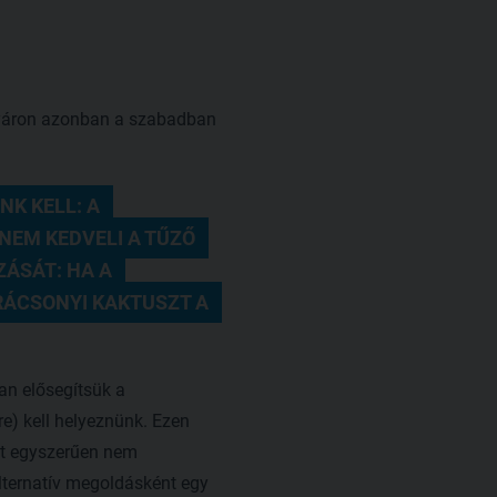
 Nyáron azonban a szabadban
K KELL: A 
EM KEDVELI A TŰZŐ 
ÁSÁT: HA A 
RÁCSONYI KAKTUSZT A 
an elősegítsük a
e) kell helyeznünk. Ezen
ént egyszerűen nem
lternatív megoldásként egy