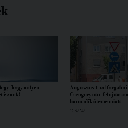
ek
egy, hogy milyen
Augusztus 1-től forgalmi 
t iszunk!
Csengery utca felújításán
harmadik üteme miatt
10 NAPJA