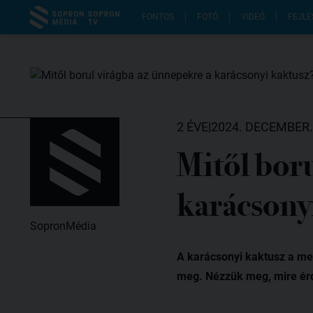
FONTOS
FOTÓ
VIDEÓ
FEJLE
2 ÉVE
|
2024. DECEMBER.
Mitől boru
karácsony
SopronMédia
A karácsonyi kaktusz a meg
meg. Nézzük meg, mire ér