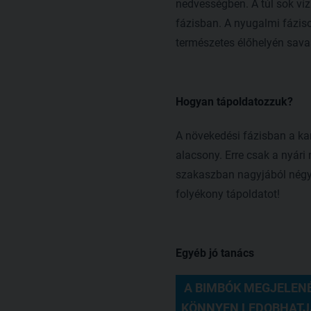
nedvességben. A túl sok víz
fázisban. A nyugalmi fázis
természetes élőhelyén sava
Hogyan tápoldatozzuk?
A növekedési fázisban a ka
alacsony. Erre csak a nyári
szakaszban nagyjából négyh
folyékony tápoldatot!
Egyéb jó tanács
 A BIMBÓK MEGJELEN
KÖNNYEN LEDOBHATJA