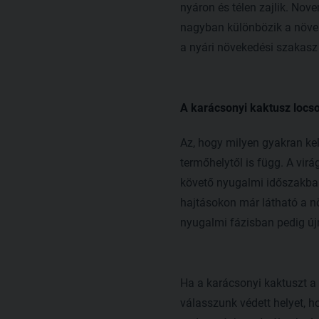
nyáron és télen zajlik. Nov
nagyban különbözik a növeke
a nyári növekedési szakasz
A karácsonyi kaktusz locs
Az, hogy milyen gyakran kel
termőhelytől is függ. A vir
követő nyugalmi időszakban
hajtásokon már látható a nö
nyugalmi fázisban pedig újr
Ha a karácsonyi kaktuszt 
válasszunk védett helyet, h