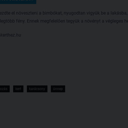
dte el növeszteni a bimbókat, nyugodtan vigyük be a lakásba, d
 legtöbb fény. Ennek megfelelően tegyük a növényt a végleges he
akerthez.hu
ozás
kert
karácsony
ünnep