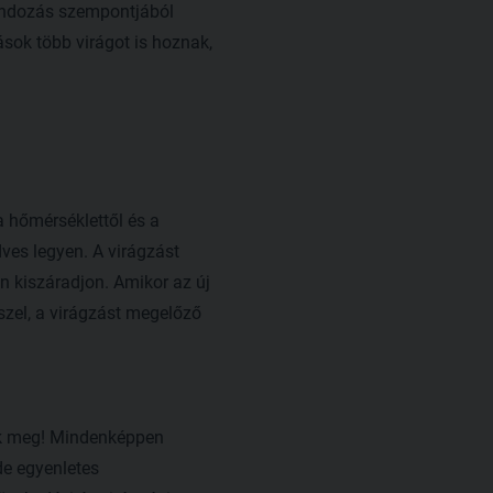
gondozás szempontjából
ások több virágot is hoznak,
a hőmérséklettől és a
dves legyen. A virágzást
n kiszáradjon. Amikor az új
szel, a virágzást megelőző
ük meg! Mindenképpen
de egyenletes