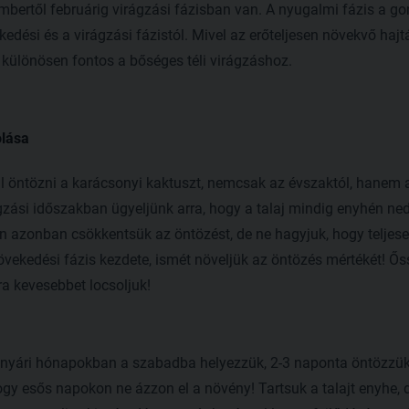
embertől februárig virágzási fázisban van. A nyugalmi fázis a 
dési és a virágzási fázistól. Mivel az erőteljesen növekvő hajt
 különösen fontos a bőséges téli virágzáshoz.
olása
l öntözni a karácsonyi kaktuszt, nemcsak az évszaktól, hanem 
ágzási időszakban ügyeljünk arra, hogy a talaj mindig enyhén ne
 azonban csökkentsük az öntözést, de ne hagyjuk, hogy teljese
vekedési fázis kezdete, ismét növeljük az öntözés mértékét! Ős
a kevesebbet locsoljuk!
a nyári hónapokban a szabadba helyezzük, 2-3 naponta öntözz
ogy esős napokon ne ázzon el a növény! Tartsuk a talajt enyhe, 