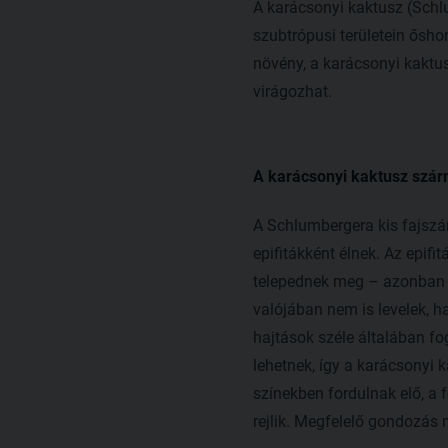
A karácsonyi kaktusz (Schlum
szubtrópusi területein ősh
növény, a karácsonyi kaktus
virágozhat.
A karácsonyi kaktusz szá
A Schlumbergera kis fajszá
epifitákként élnek. Az epif
telepednek meg – azonban n
valójában nem is levelek, ha
hajtások széle általában fo
lehetnek, így a karácsonyi
színekben fordulnak elő, a f
rejlik. Megfelelő gondozás 