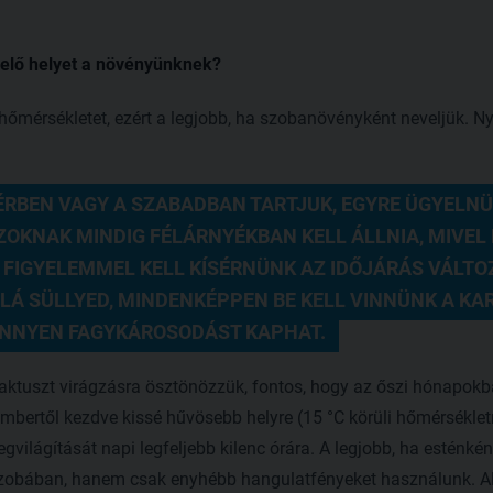
elő helyet a növényünknek?
i hőmérsékletet, ezért a legjobb, ha szobanövényként neveljük.
ÉRBEN VAGY A SZABADBAN TARTJUK, EGYRE ÜGYELNÜN
OKNAK MINDIG FÉLÁRNYÉKBAN KELL ÁLLNIA, MIVEL N
 FIGYELEMMEL KELL KÍSÉRNÜNK AZ IDŐJÁRÁS VÁLTOZ
LÁ SÜLLYED, MINDENKÉPPEN BE KELL VINNÜNK A KA
NNYEN FAGYKÁROSODÁST KAPHAT. 
aktuszt virágzásra ösztönözzük, fontos, hogy az őszi hónapokb
bertől kezdve kissé hűvösebb helyre (15 °C körüli hőmérsékletr
egvilágítását napi legfeljebb kilenc órára. A legjobb, ha esténk
a szobában, hanem csak enyhébb hangulatfényeket használunk. A