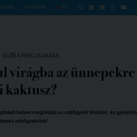
PROGRAMOK
SZTÉSEK
ÉLŐ
 10.
|
4 PERC OLVASÁS
l virágba az ünnepekre
i kaktusz?
felelő helyen meghálálja az odafigyelő törődést, és gyönyörű
demes odafigyelnünk!