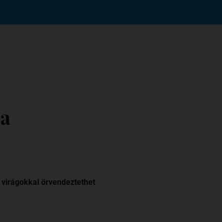
 a
 virágokkal örvendeztethet