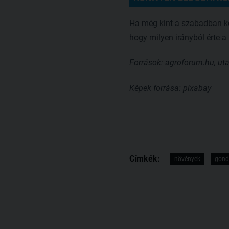
Ha még kint a szabadban kez
hogy milyen irányból érte a
Források: agroforum.hu, ut
Képek forrása: pixabay
Címkék:
növények
gond