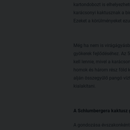
kartondobozt is elhelyezhet
karácsonyi kaktusznak a bim
Ezeket a körülményeket ezu
Még ha nem is virágágyásba
gyökerek fejlődéséhez. Az 5
kell lennie, mivel a karács
homok és három rész föld k
alján összegyűlő pangó víz
kialakítani.
A Schlumbergera kaktusz
A gondozása évszakonként v