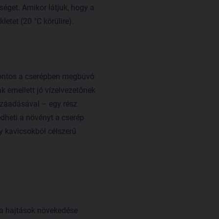
éget. Amikor látjuk, hogy a
etet (20 °C körülire).
 fontos a cserépben megbúvó
k emellett jó vízelvezetőnek
ozzáadásával – egy rész
dheti a növényt a cserép
y kavicsokból célszerű
 a hajtások növekedése