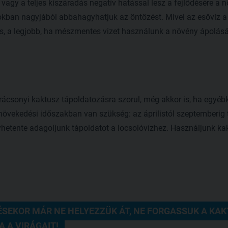
 vagy a teljes kiszáradás negatív hatással lesz a fejlődésére a 
okban nagyjából abbahagyhatjuk az öntözést. Mivel az esővíz a
s, a legjobb, ha mészmentes vizet használunk a növény ápolásá
rácsonyi kaktusz tápoldatozásra szorul, még akkor is, ha egyé
 növekedési időszakban van szükség: az áprilistól szeptemberig 
etente adagoljunk tápoldatot a locsolóvízhez. Használjunk ka
ÉSEKOR MÁR NE HELYEZZÜK ÁT, NE FORGASSUK A KAK
 A VIRÁGAIT! 