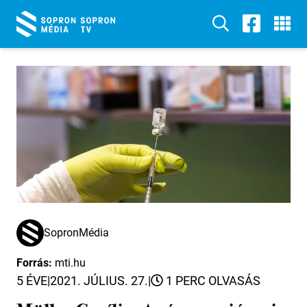
SopronMédia
Forrás:
mti.hu
5 ÉVE
|
2021. JÚLIUS. 27.
|
1 PERC OLVASÁS