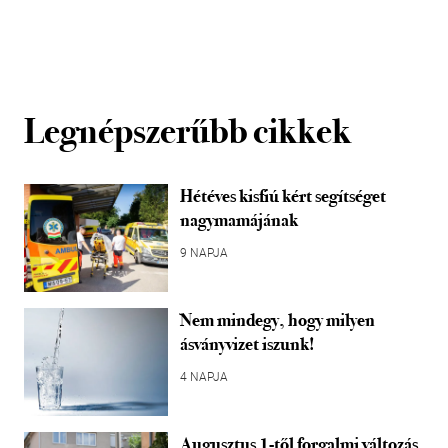
Legnépszerűbb cikkek
Hétéves kisfiú kért segítséget
nagymamájának
9 NAPJA
Nem mindegy, hogy milyen
ásványvizet iszunk!
4 NAPJA
Augusztus 1-től forgalmi változás