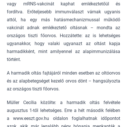
vagy mRNS-vakcinát kaphat emlékeztetőül és
fordítva. Erőteljesebb immunválaszt várnak ugyanis
attól, ha egy más hatásmechanizmussal működő
vakcinát adnak emlékeztető oltásnak – mondta az
országos tiszti főorvos. Hozzátette: az is lehetséges
ugyanakkor, hogy valaki ugyanazt az oltást kapja
harmadikként, mint amilyennel az alapimmunizálása
történt.
A harmadik oltás fajtájáról minden esetben az oltóorvos
és az alapbetegséget kezelő orvos dönt – hangsúlyozta
az országos tiszti főorvos.
Müller Cecília közölte: a harmadik oltás felvétele
augusztus 1-től lehetséges. Erre a hét második felében
a www.eeszt.gov.hu oldalon foglalhatnak időpontot
azok, akik már legalább négy hónapja megkapták a