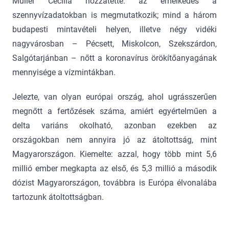
Müller Cecília hozzátette: az emelkedés a
szennyvízadatokban is megmutatkozik; mind a három
budapesti mintavételi helyen, illetve négy vidéki
nagyvárosban – Pécsett, Miskolcon, Szekszárdon,
Salgótarjánban – nőtt a koronavírus örökítőanyagának
mennyisége a vízmintákban.
Jelezte, van olyan európai ország, ahol ugrásszerűen
megnőtt a fertőzések száma, amiért egyértelműen a
delta variáns okolható, azonban ezekben az
országokban nem annyira jó az átoltottság, mint
Magyarországon. Kiemelte: azzal, hogy több mint 5,6
millió ember megkapta az első, és 5,3 millió a második
dózist Magyarországon, továbbra is Európa élvonalába
tartozunk átoltottságban.