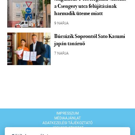
a Csengery utca felújításának
harmadik üteme miatt
9 NAPJA
Búcsúzik Soprontól Sato Kasumi
japán tanárnő
7 NAPJA
IMPRESSZUM
MÉDIAAJÁNLAT
ADATKEZELÉSI TÁJÉKOZTATÓ
JOGI NYILATKOZAT
MODERÁLÁSI SZABÁLYZAT