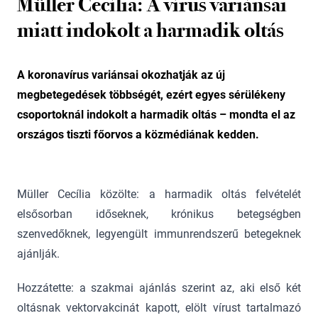
Müller Cecília: A vírus variánsai
miatt indokolt a harmadik oltás
A koronavírus variánsai okozhatják az új
megbetegedések többségét, ezért egyes sérülékeny
csoportoknál indokolt a harmadik oltás – mondta el az
országos tiszti főorvos a közmédiának kedden.
Müller Cecília közölte: a harmadik oltás felvételét
elsősorban időseknek, krónikus betegségben
szenvedőknek, legyengült immunrendszerű betegeknek
ajánlják.
Hozzátette: a szakmai ajánlás szerint az, aki első két
oltásnak vektorvakcinát kapott, elölt vírust tartalmazó