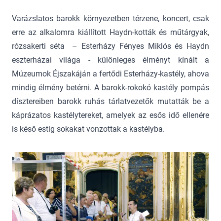
Varázslatos barokk környezetben térzene, koncert, csak
erre az alkalomra kiállított Haydn-kották és műtárgyak,
rózsakerti séta – Esterházy Fényes Miklós és Haydn
eszterházai világa - különleges élményt kínált a
Múzeumok Éjszakáján a fertődi Esterházy-kastély, ahova
mindig élmény betérni. A barokk-rokokó kastély pompás
dísztereiben barokk ruhás tárlatvezetők mutatták be a
káprázatos kastélytereket, amelyek az esős idő ellenére
is késő estig sokakat vonzottak a kastélyba.