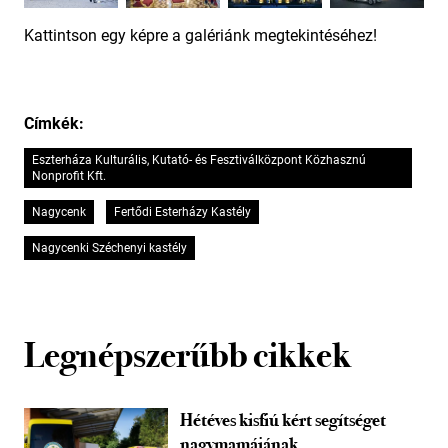
Kattintson egy képre a galériánk megtekintéséhez!
Címkék:
Eszterháza Kulturális, Kutató- és Fesztiválközpont Közhasznú
Nonprofit Kft.
Nagycenk
Fertődi Esterházy Kastély
Nagycenki Széchenyi kastély
Legnépszerűbb cikkek
Hétéves kisfiú kért segítséget
nagymamájának