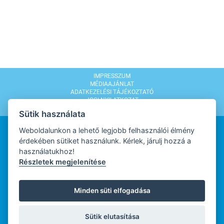
IMPRESSZUM
MÉDIAAJÁNLAT
ADATKEZELÉSI TÁJÉKOZTATÓ
JOGI NYILATKOZAT
MODERÁLÁSI SZABÁLYZAT
Sütik használata
Weboldalunkon a lehető legjobb felhasználói élmény
érdekében sütiket használunk. Kérlek, járulj hozzá a
használatukhoz!
Részletek megjelenítése
WEBDESIGN
Minden süti elfogadása
WEBFEJLESZTŐ
Sütik elutasítása