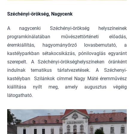
Széchényi-örökség, Nagycenk
A nagycenki Széchényi-örökség helyszíneinek
programkínálatában művészettörténeti előadás,
éremkiállítás, hagyományőrző lovasbemutató, a
kastélyparkban sétakocsikázás, pónilovaglás egyaránt
szerepelt. A Széchényi-örökséghelyszíneken óránként
indulnak tematikus tárlatvezetések. A Széchenyi-
kastélyban Szilánkok címmel Nagy Máté éremművész
kiállítása nyílt meg, amely augusztus végéig
látogatható.