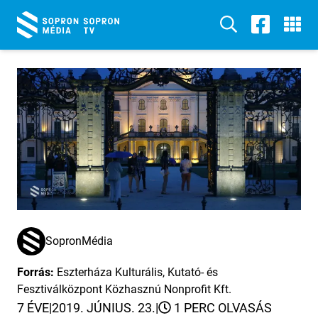
SopronMédia
Forrás:
Eszterháza Kulturális, Kutató- és
Fesztiválközpont Közhasznú Nonprofit Kft.
7 ÉVE
|
2019. JÚNIUS. 23.
|
1 PERC OLVASÁS