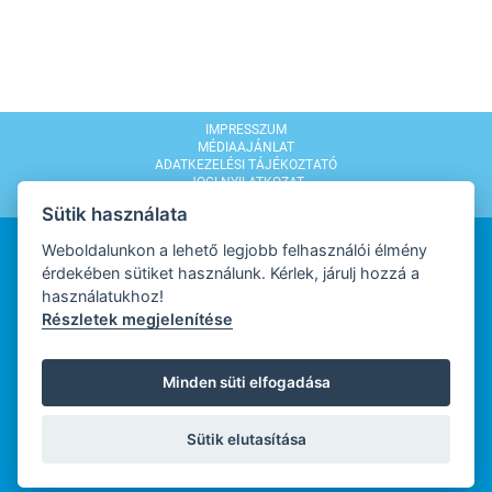
IMPRESSZUM
MÉDIAAJÁNLAT
ADATKEZELÉSI TÁJÉKOZTATÓ
JOGI NYILATKOZAT
MODERÁLÁSI SZABÁLYZAT
Sütik használata
Weboldalunkon a lehető legjobb felhasználói élmény
érdekében sütiket használunk. Kérlek, járulj hozzá a
használatukhoz!
Részletek megjelenítése
WEBDESIGN
Minden süti elfogadása
WEBFEJLESZTŐ
Sütik elutasítása