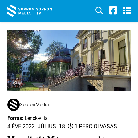
SopronMédia
Forrás:
Lenck-villa
4 ÉVE
|
2022. JÚLIUS. 18.
|
1 PERC OLVASÁS