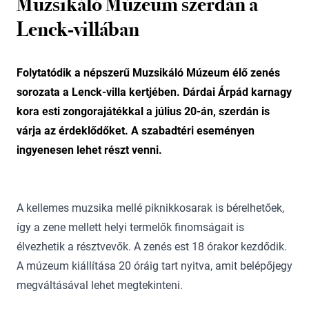
Muzsikáló Múzeum szerdán a
Lenck-villában
Folytatódik a népszerű Muzsikáló Múzeum élő zenés
sorozata a Lenck-villa kertjében. Dárdai Árpád karnagy
kora esti zongorajátékkal a július 20-án, szerdán is
várja az érdeklődőket. A szabadtéri eseményen
ingyenesen lehet részt venni.
A kellemes muzsika mellé piknikkosarak is bérelhetőek,
így a zene mellett helyi termelők finomságait is
élvezhetik a résztvevők. A zenés est 18 órakor kezdődik.
A múzeum kiállítása 20 óráig tart nyitva, amit belépőjegy
megváltásával lehet megtekinteni.