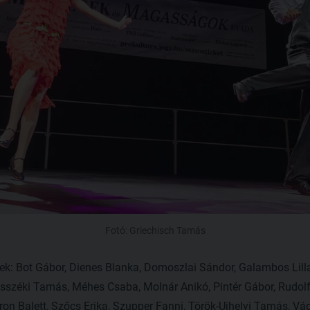
Fotó: Griechisch Tamás
ek: Bot Gábor, Dienes Blanka, Domoszlai Sándor, Galambos Lilla
osszéki Tamás, Méhes Csaba, Molnár Anikó, Pintér Gábor, Rudolf
on Balett, Szőcs Erika, Szupper Fanni, Török-Ujhelyi Tamás, V