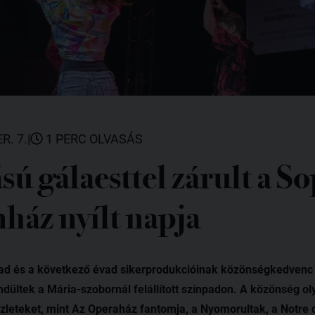
R. 7.
|
1 PERC OLVASÁS
ú gálaesttel zárult a S
nház nyílt napja
d és a következő évad sikerprodukcióinak közönségkedvenc d
ndültek a Mária-szobornál felállított színpadon. A közönség o
szleteket, mint Az Operaház fantomja, a Nyomorultak, a Notre