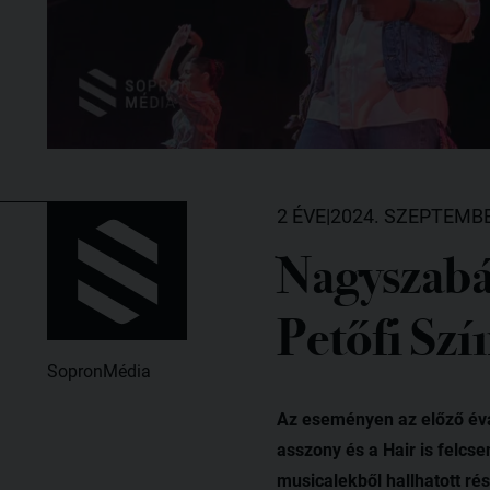
2 ÉVE
|
2024. SZEPTEMBE
Nagyszabás
Petőfi Szí
SopronMédia
Az eseményen az előző éva
asszony és a Hair is felcse
musicalekből hallhatott ré