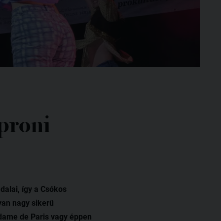
oproni
alai, így a Csókos
lyan nagy sikerű
 dame de Paris vagy éppen